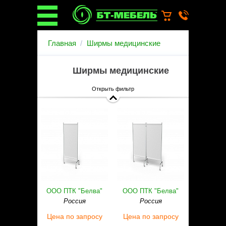
О компании
Главная
Ширмы медицинские
О бренде
Новости
Ширмы медицинские
Каталог
Услуги
Открыть фильтр
Монтаж операционных
светильников
Ремонт медицинской мебели
Запасные части
Гарантийное обслуживание
медицинской мебели
Инструкции от производителей
Установка медицинской мебели
Доставка
ООО ПТК "Белва"
ООО ПТК "Белва"
Наши объекты
Россия
Россия
Производители
Цена
по запросу
Цена
по запросу
Дилерам