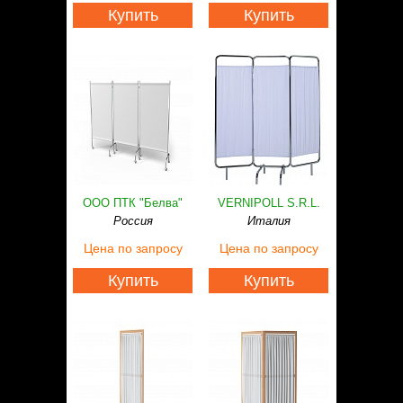
Статьи
Купить
Купить
Контакты
ООО ПТК "Белва"
VERNIPOLL S.R.L.
Россия
Италия
Цена
по запросу
Цена
по запросу
Купить
Купить