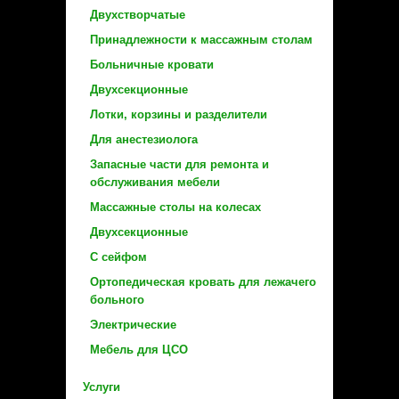
Двухстворчатые
Принадлежности к массажным столам
Больничные кровати
Двухсекционные
Лотки, корзины и разделители
Для анестезиолога
Запасные части для ремонта и
обслуживания мебели
Массажные столы на колесах
Двухсекционные
С сейфом
Ортопедическая кровать для лежачего
больного
Электрические
Мебель для ЦСО
Услуги