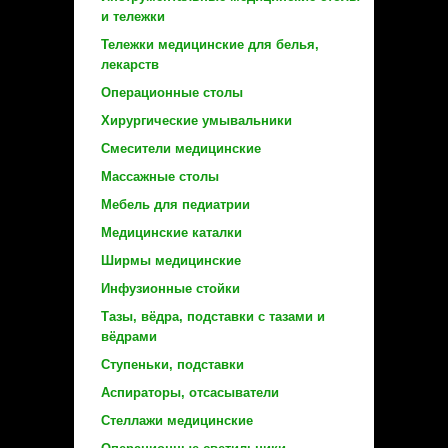
и тележки
Тележки медицинские для белья,
лекарств
Операционные столы
Хирургические умывальники
Смесители медицинские
Массажные столы
Мебель для педиатрии
Медицинские каталки
Ширмы медицинские
Инфузионные стойки
Тазы, вёдра, подставки с тазами и
вёдрами
Ступеньки, подставки
Аспираторы, отсасыватели
Стеллажи медицинские