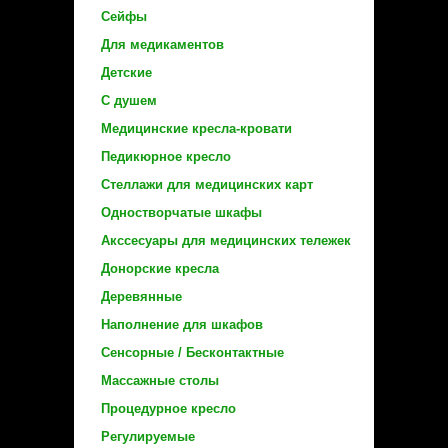
Сейфы
Для медикаментов
Детские
С душем
Медицинские кресла-кровати
Педикюрное кресло
Стеллажи для медицинских карт
Одностворчатые шкафы
Акссесуары для медицинских тележек
Донорские кресла
Деревянные
Наполнение для шкафов
Сенсорные / Бесконтактные
Массажные столы
Процедурное кресло
Регулируемые