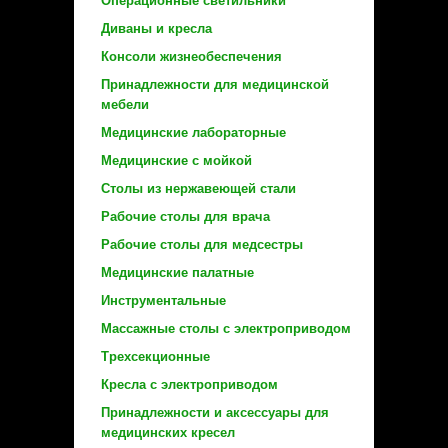
Операционные светильники
Диваны и кресла
Консоли жизнеобеспечения
Принадлежности для медицинской
мебели
Медицинские лабораторные
Медицинские с мойкой
Столы из нержавеющей стали
Рабочие столы для врача
Рабочие столы для медсестры
Медицинские палатные
Инструментальные
Массажные столы с электроприводом
Трехсекционные
Кресла с электроприводом
Принадлежности и аксессуары для
медицинских кресел