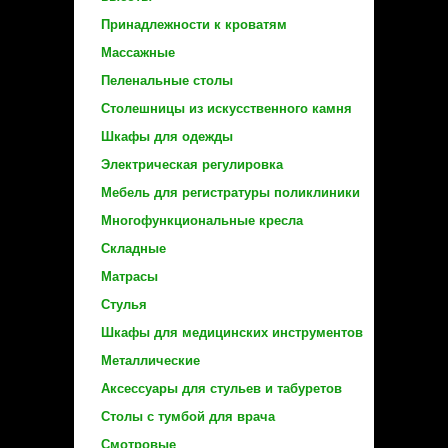
Принадлежности к кроватям
Массажные
Пеленальные столы
Столешницы из искусственного камня
Шкафы для одежды
Электрическая регулировка
Мебель для регистратуры поликлиники
Многофункциональные кресла
Складные
Матрасы
Стулья
Шкафы для медицинских инструментов
Металлические
Аксессуары для стульев и табуретов
Столы с тумбой для врача
Смотровые