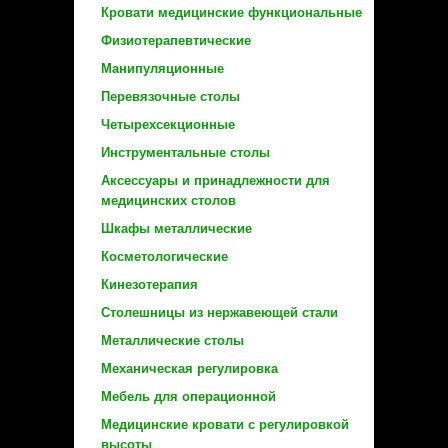
Кровати медицинские функциональные
Физиотерапевтические
Манипуляционные
Перевязочные столы
Четырехсекционные
Инструментальные столы
Аксессуары и принадлежности для
медицинских столов
Шкафы металлические
Косметологические
Кинезотерапия
Столешницы из нержавеющей стали
Металлические столы
Механическая регулировка
Мебель для операционной
Медицинские кровати с регулировкой
высоты