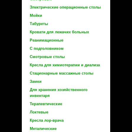
Электрические операционные столы
Мойки
Табуреты
Кровати для лежачих больных
Реанимационные
С подголовником
Смотровые столы
Кресла для химиотерапии и диализа
Стационарные массажные столы
Замки
Для хранения хозяйственного
инвентаря
Терапевтические
Локтевые
Кресла лор-врача
Металические