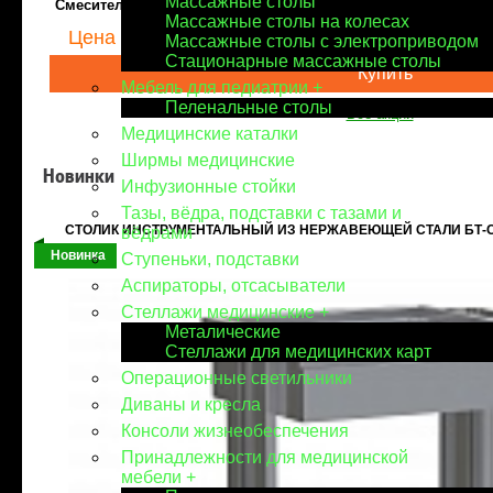
Массажные столы
Смеситель локтевой медицинский настольный Italmix CLINI
Массажные столы на колесах
Цена
по запросу
Массажные столы с электроприводом
Стационарные массажные столы
Купить
Мебель для педиатрии
+
Пеленальные столы
Все акции
Медицинские каталки
Ширмы медицинские
Новинки
Инфузионные стойки
Тазы, вёдра, подставки с тазами и
СТОЛИК ИНСТРУМЕНТАЛЬНЫЙ ИЗ НЕРЖАВЕЮЩЕЙ СТАЛИ БТ-С
вёдрами
Новинка
Ступеньки, подставки
Аспираторы, отсасыватели
Стеллажи медицинские
+
Металические
Стеллажи для медицинских карт
Операционные светильники
Диваны и кресла
Консоли жизнеобеспечения
Принадлежности для медицинской
мебели
+