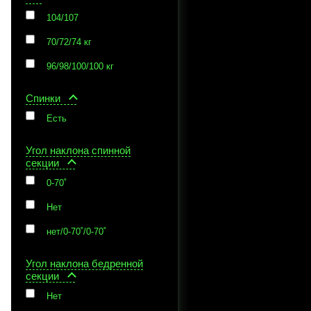
104/107
70/72/74 кг
96/98/100/100 кг
Спинки
Есть
Угол наклона спинной
секции
0-70˚
Нет
нет/0-70˚/0-70˚
Угол наклона бедренной
секции
Нет