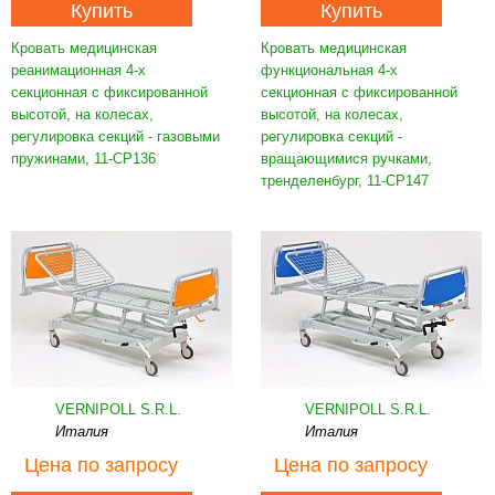
Купить
Купить
Кровать медицинская
Кровать медицинская
реанимационная 4-х
функциональная 4-х
секционная с фиксированной
секционная с фиксированной
высотой, на колесах,
высотой, на колесах,
регулировка секций - газовыми
регулировка секций -
пружинами, 11-CP136
вращающимися ручками,
тренделенбург, 11-CP147
VERNIPOLL S.R.L.
VERNIPOLL S.R.L.
Италия
Италия
Цена
по запросу
Цена
по запросу