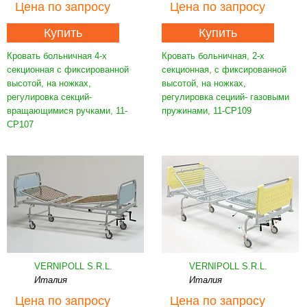
Цена
по запросу
Цена
по запросу
Купить
Купить
Кровать больничная 4-х
Кровать больничная, 2-х
секционная с фиксированной
секционная, с фиксированной
высотой, на ножках,
высотой, на ножках,
регулировка секций-
регулировка сециий- газовыми
вращающимися ручками, 11-
пружинами, 11-CP109
CP107
VERNIPOLL S.R.L.
VERNIPOLL S.R.L.
Италия
Италия
Цена
по запросу
Цена
по запросу