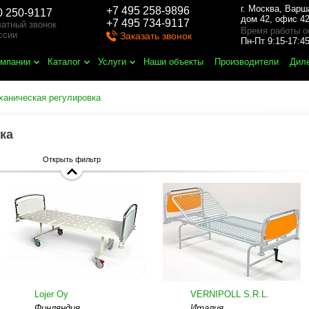
г. Москва
,
Варш
+7 495 258-9896
0 250-9117
дом 42, офис 42
+7 495 734-9117
атный звонок
Время работы о
ссии
Заказать звонок
Пн-Пт 9:15-17:
омпании
Каталог
Услуги
Наши объекты
Производители
Дил
ханическая регулировка
ка
Открыть фильтр
Lojer Oy
VERNIPOLL S.R.L.
Финляндия
Италия