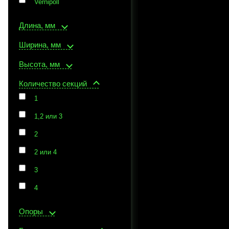
Vernipoll
Длина, мм
Ширина, мм
Высота, мм
Количество секций
1
1,2 или 3
2
2 или 4
3
4
Опоры