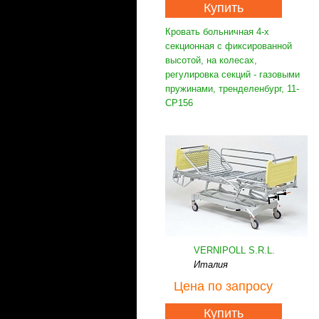
Купить
Кровать больничная 4-х
секционная с фиксированной
высотой, на колесах,
регулировка секций - газовыми
пружинами, тренделенбург, 11-
CP156
VERNIPOLL S.R.L.
Италия
Цена
по запросу
Купить