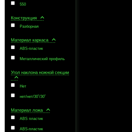
550
Конструкция
Разборная
Материал каркаса
ABS-пластик
Металлический профиль
Угол наклона ножной секции
Нет
нет/нет/30˚/30˚
Материал ложа
ABS пластик
ABS-пластик