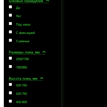
Боковые ограждения
Да
Нет
Под заказ
С фиксацией
Съёмные
Размеры ложа, мм
2050*780
780/880
Высота ложа, мм
420-760
420-760
450-800