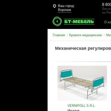
8 80
Ваш город:
Беспл
Воронеж
по Ро
О к
Главная
Кровати медицинские
Ме
Механическая регулиров
VERNIPOLL S.R.L.
Италия