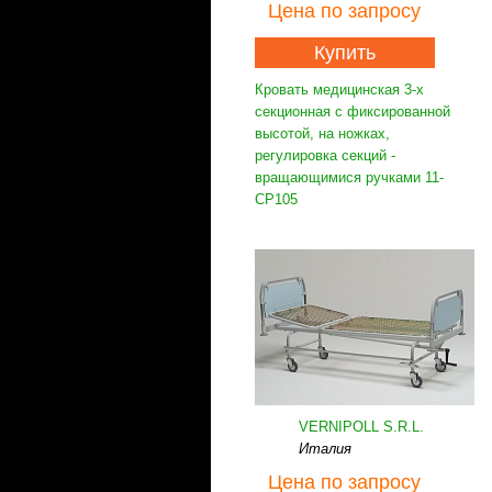
Цена
по запросу
Купить
Кровать медицинская 3-х
секционная с фиксированной
высотой, на ножках,
регулировка секций -
вращающимися ручками 11-
CP105
VERNIPOLL S.R.L.
Италия
Цена
по запросу