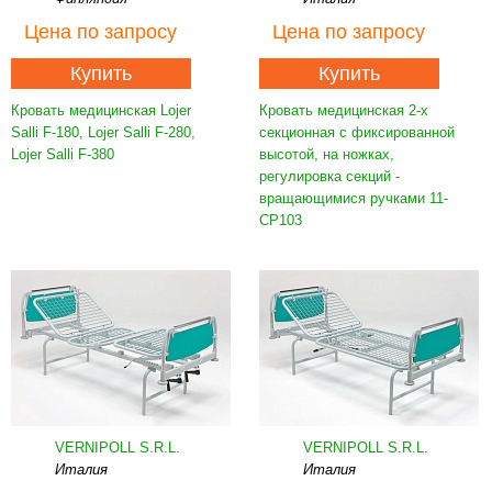
Цена
по запросу
Цена
по запросу
Купить
Купить
Кровать медицинская Lojer
Кровать медицинская 2-х
Salli F-180, Lojer Salli F-280,
секционная с фиксированной
Lojer Salli F-380
высотой, на ножках,
регулировка секций -
вращающимися ручками 11-
CP103
VERNIPOLL S.R.L.
VERNIPOLL S.R.L.
Италия
Италия