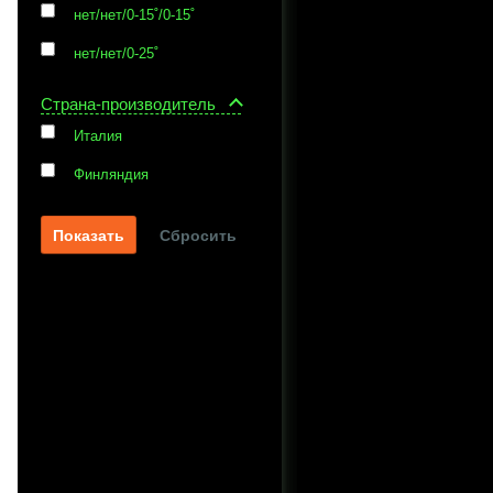
нет/нет/0-15˚/0-15˚
нет/нет/0-25˚
Страна-производитель
Италия
Финляндия
Сбросить