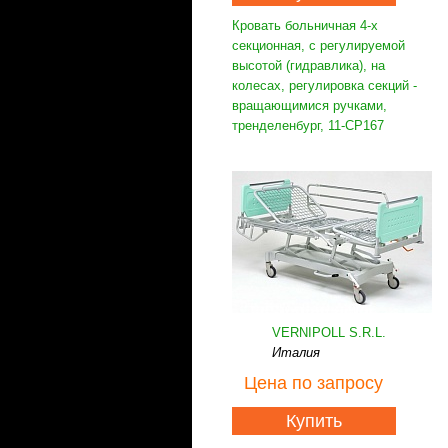
Кровать больничная 4-х
секционная, с регулируемой
высотой (гидравлика), на
колесах, регулировка секций -
вращающимися ручками,
тренделенбург, 11-CP167
VERNIPOLL S.R.L.
Италия
Цена
по запросу
Купить