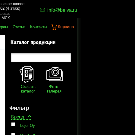
авское шоссе,
82 (4 этаж)
info@belva.ru
фиса:
45 МСК
Корзина
ерам
Статьи
Контакты
Каталог продукции
Скачать
Фото-
каталог
галерея
Фильтр
Бренд
Lojer Oy