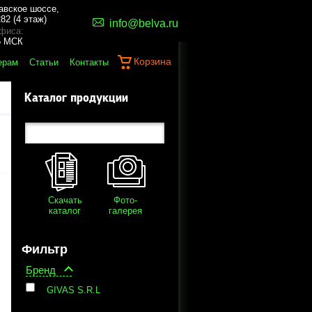
авское шоссе,
82 (4 этаж)
info@belva.ru
фиса:
45 МСК
Корзина
ерам
Статьи
Контакты
Каталог продукции
Скачать
Фото-
каталог
галерея
Фильтр
Бренд
GIVAS S.R.L