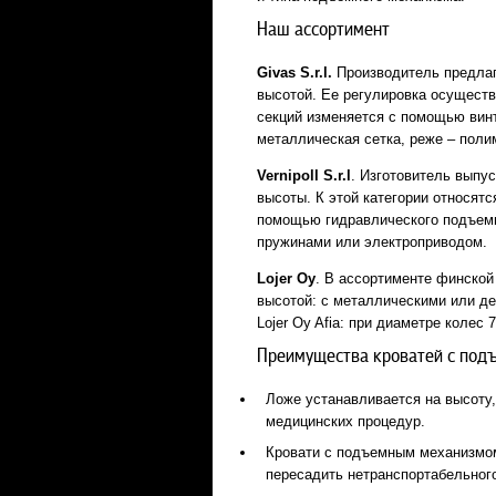
Наш ассортимент
Givas S.r.l.
Производитель предлаг
высотой. Ее регулировка осуществ
секций изменяется с помощью винт
металлическая сетка, реже – поли
Vernipoll S.r.l
. Изготовитель выпус
высоты. К этой категории относят
помощью гидравлического подъемн
пружинами или электроприводом.
Lojer Oy
. В ассортименте финской
высотой: с металлическими или д
Lojer Oy Afia: при диаметре колес
Преимущества кроватей с под
Ложе устанавливается на высоту,
медицинских процедур.
Кровати с подъемным механизмом 
пересадить нетранспортабельного