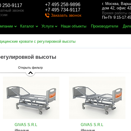
г. Москва
,
Варш
+7 495 258-9896
0 250-9117
дом 42, офис 42
+7 495 734-9117
атный звонок
Время работы о
ссии
Заказать звонок
Пн-Пт 9:15-17:
омпании
Каталог
Услуги
Наши объекты
Производители
Дил
дицинские кровати с регулировкой высоты
регулировкой высоты
Открыть фильтр
GIVAS S.R.L
GIVAS S.R.L
Италия
Италия