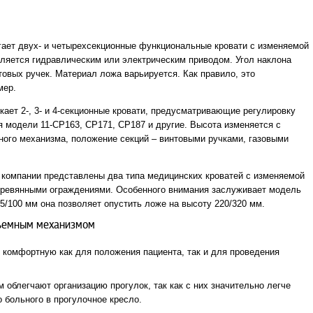
ает двух- и четырехсекционные функциональные кровати с изменяемой
ляется гидравлическим или электрическим приводом. Угол наклона
овых ручек. Материал ложа варьируется. Как правило, это
мер.
кает 2-, 3- и 4-секционные кровати, предусматривающие регулировку
ся модели 11-СР163, СР171, СР187 и другие. Высота изменяется с
ого механизма, положение секций – винтовыми ручками, газовыми
 компании представлены два типа медицинских кроватей с изменяемой
еревянными ограждениями. Особенного внимания заслуживает модель
 75/100 мм она позволяет опустить ложе на высоту 220/320 мм.
ъемным механизмом
 комфортную как для положения пациента, так и для проведения
облегчают организацию прогулок, так как с них значительно легче
 больного в прогулочное кресло.