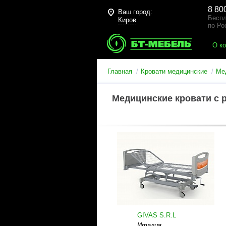
8 80
Ваш город:
Беспл
Киров
по Ро
О к
Главная
Кровати медицинские
Ме
Медицинские кровати с 
GIVAS S.R.L
Италия