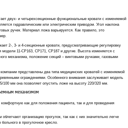
ает двух- и четырехсекционные функциональные кровати с изменяемой
ляется гидравлическим или электрическим приводом. Угол наклона
овых ручек. Материал ложа варьируется. Как правило, это
мер.
кает 2-, 3- и 4-секционные кровати, предусматривающие регулировку
ся модели 11-СР163, СР171, СР187 и другие. Высота изменяется с
ого механизма, положение секций – винтовыми ручками, газовыми
 компании представлены два типа медицинских кроватей с изменяемой
еревянными ограждениями. Особенного внимания заслуживает модель
 75/100 мм она позволяет опустить ложе на высоту 220/320 мм.
ъемным механизмом
 комфортную как для положения пациента, так и для проведения
облегчают организацию прогулок, так как с них значительно легче
 больного в прогулочное кресло.