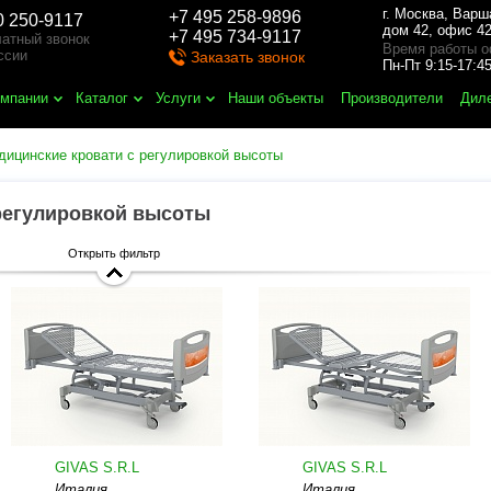
г. Москва
,
Варш
+7 495 258-9896
0 250-9117
дом 42, офис 42
+7 495 734-9117
атный звонок
Время работы о
ссии
Заказать звонок
Пн-Пт 9:15-17:
омпании
Каталог
Услуги
Наши объекты
Производители
Дил
дицинские кровати с регулировкой высоты
регулировкой высоты
Открыть фильтр
GIVAS S.R.L
GIVAS S.R.L
Италия
Италия