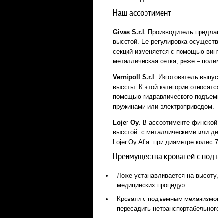
Наш ассортимент
Givas S.r.l.
Производитель предлаг
высотой. Ее регулировка осуществ
секций изменяется с помощью винт
металлическая сетка, реже – поли
Vernipoll S.r.l
. Изготовитель выпус
высоты. К этой категории относят
помощью гидравлического подъемн
пружинами или электроприводом.
Lojer Oy
. В ассортименте финской
высотой: с металлическими или д
Lojer Oy Afia: при диаметре колес
Преимущества кроватей с под
Ложе устанавливается на высоту,
медицинских процедур.
Кровати с подъемным механизмом 
пересадить нетранспортабельного