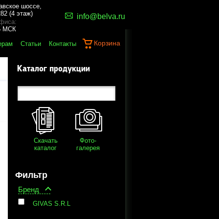
авское шоссе,
82 (4 этаж)
info@belva.ru
фиса:
45 МСК
Корзина
ерам
Статьи
Контакты
Каталог продукции
Скачать
Фото-
каталог
галерея
Фильтр
Бренд
GIVAS S.R.L