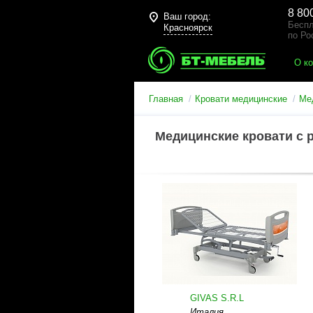
8 80
Ваш город:
Беспл
Красноярск
по Ро
О к
Главная
Кровати медицинские
Ме
Медицинские кровати с 
GIVAS S.R.L
Италия