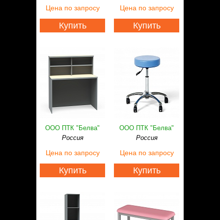
Статьи
Цена
по запросу
Цена
по запросу
Контакты
Купить
Купить
ООО ПТК "Белва"
ООО ПТК "Белва"
Россия
Россия
Цена
по запросу
Цена
по запросу
Купить
Купить