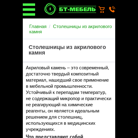
О компании
Главная
Столешницы из акрилового
О бренде
камня
Новости
Каталог
Столешницы из акрилового
Услуги
камня
Монтаж операционных
светильников
Акриловый камень – это современный,
Ремонт медицинской мебели
достаточно твердый композитный
Запасные части
материал, нашедший свое применение
Гарантийное обслуживание
в мебельной промышленности.
медицинской мебели
Устойчивый к перепадам температур,
Инструкции от производителей
не содержащий микропор и практически
не реагирующий на химические
Установка медицинской мебели
реагенты, он является идеальным
Доставка
решением для столешниц,
Наши объекты
использующихся в медицинских
Производители
учреждениях.
Дилерам
Что представляют собой