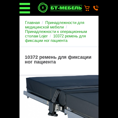
О компании
Главная
Принадлежности для
О бренде
медицинской мебели
Принадлежности к операционным
Новости
столам Lojer
10372 ремень для
Каталог
фиксации ног пациента
Услуги
Монтаж операционных
светильников
10372 ремень для фиксации
Ремонт медицинской мебели
ног пациента
Запасные части
Гарантийное обслуживание
медицинской мебели
Инструкции от производителей
Установка медицинской мебели
Доставка
Наши объекты
Производители
Дилерам