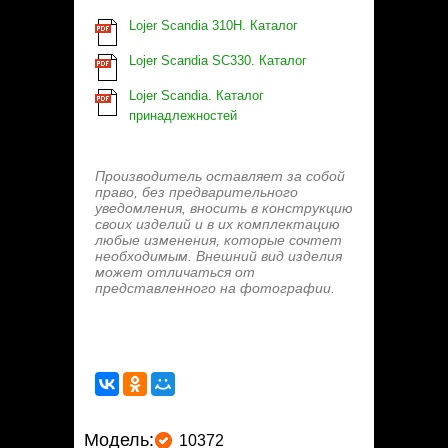
Lojer Scandia 310H. Каталог
Lojer Scandia SC330. Каталог
Lojer Scandia. Каталог
принадлежностей
Производитель оставляет за собой
право, без предварительного
уведомления, вносить в конструкцию
своих изделий и в их комплектацию
любые изменения, которые сочтет
необходимым. Внешний вид изделия
может отличаться от
представленного на фотографии.
Модель:
10372