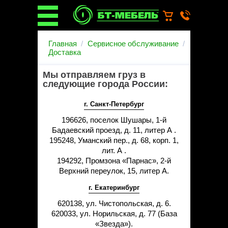
О компании
Главная
Сервисное обслуживание
О бренде
Доставка
Новости
Каталог
Мы отправляем груз в
следующие города России:
Услуги
Монтаж операционных
г. Санкт-Петербург
светильников
Ремонт медицинской мебели
196626, поселок Шушары, 1-й
Запасные части
Бадаевский проезд, д. 11, литер А .
195248, Уманский пер., д. 68, корп. 1,
Гарантийное обслуживание
медицинской мебели
лит. А .
194292, Промзона «Парнас», 2-й
Инструкции от производителей
Верхний переулок, 15, литер А.
Установка медицинской мебели
Доставка
г. Екатеринбург
Наши объекты
620138, ул. Чистопольская, д. 6.
Производители
620033, ул. Норильская, д. 77 (База
Дилерам
«Звезда»).