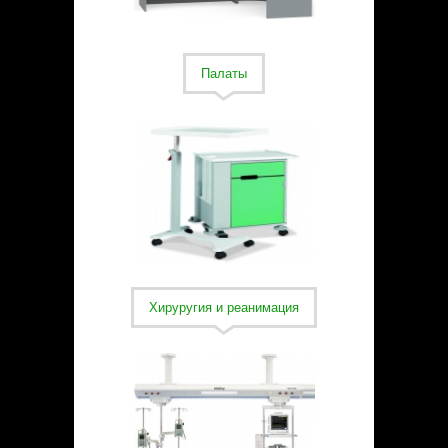
Палаты
Хируругия и реанимация