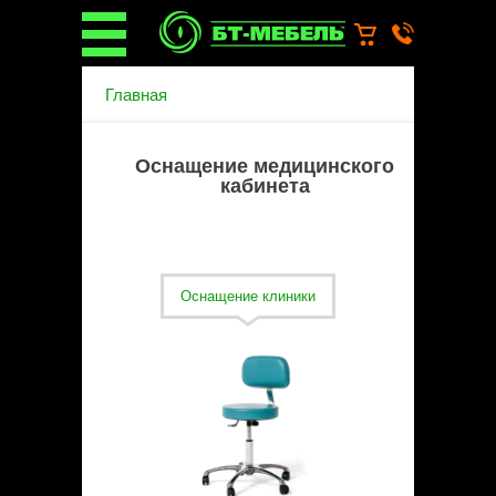
О компании
Главная
О бренде
Новости
Каталог
Оснащение медицинского
Услуги
кабинета
Монтаж операционных
светильников
Ремонт медицинской мебели
Запасные части
Оснащение клиники
Гарантийное обслуживание
медицинской мебели
Инструкции от производителей
Установка медицинской мебели
Доставка
Наши объекты
Производители
Дилерам