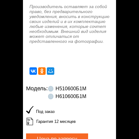
Производитель оставляет за собой
право, без предварительного
уведомления, вносить в конструкцию
своих изделий и в их комплектацию
любые изменения, которые сочтет
необходимым. Внешний вид изделия
может отличаться от
представленного на фотографии.
Модель:
Н510600Б1М
Н610600Б1М
Под заказ
Гарантия 12 месяцев
Цена по запросу