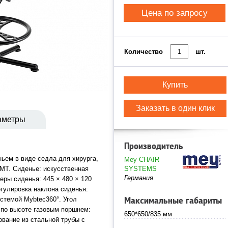
Цена по запросу
Количество
шт.
Купить
Заказать в один клик
аметры
Производитель
ньем в виде седла для хирурга,
Mey CHAIR
MT. Сиденье: искусственная
SYSTEMS
Германия
меры сиденья: 445 × 480 × 120
егулировка наклона сиденья:
истемой Mybtec360°. Угол
Максимальные габариты
а по высоте газовым поршнем:
650*650/835 мм
ование из стальной трубы с