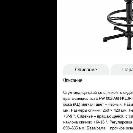
Описание
Пар
Описание
Стул медицинский со спинкой, с сиде
врача-специалиста FW 002-A9H-KL3R-
кожа (KL) мягкая, цвет – черный. Раз
мм. Размеры спинки: 260 × 420 мм. Р
+6/-9 °. Сиденье – вращающееся, с с
наклона спинки: +6/-16 °. Регулировк
650–835 мм. База/рама − прочное осн