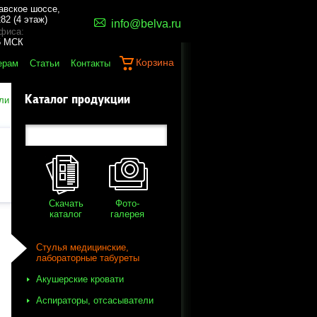
авское шоссе,
82 (4 этаж)
info@belva.ru
фиса:
45 МСК
Корзина
ерам
Статьи
Контакты
Каталог продукции
ли
Скачать
Фото-
каталог
галерея
Стулья медицинские,
лабораторные табуреты
Акушерские кровати
Аспираторы, отсасыватели