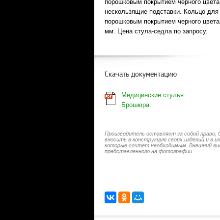
порошковым покрытием черного цвета
нескользящие подставки. Кольцо для 
порошковым покрытием черного цвета.
мм. Цена стула-седла по запросу.
Скачать документацию
Медицинские стулья.
Брошюра.
Производитель оставляет за собой право, 
вносить в конструкцию своих изделий и в 
которые сочтет необходимым. Внешний ви
представленного на фотографии.