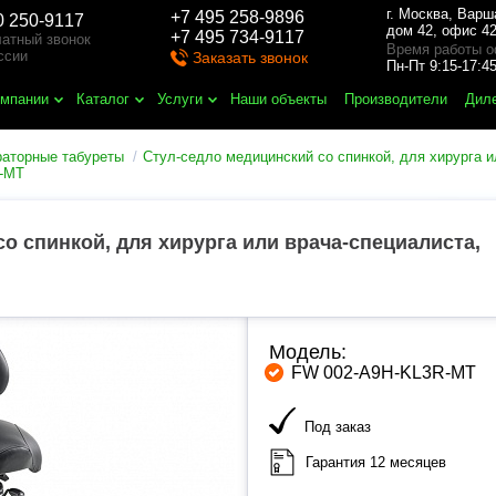
г. Москва
,
Варш
+7 495 258-9896
0 250-9117
дом 42, офис 42
+7 495 734-9117
атный звонок
Время работы о
ссии
Заказать звонок
Пн-Пт 9:15-17:
омпании
Каталог
Услуги
Наши объекты
Производители
Дил
раторные табуреты
Стул-седло медицинский со спинкой, для хирурга и
R-MT
о спинкой, для хирурга или врача-специалиста,
Модель:
FW 002-A9H-KL3R-MT
Под заказ
Гарантия 12 месяцев