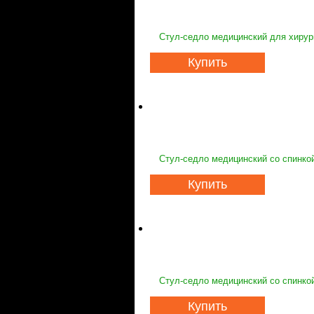
Стул-седло медицинский для хирур
Купить
Стул-седло медицинский со спинко
Купить
Стул-седло медицинский со спинкой
Купить