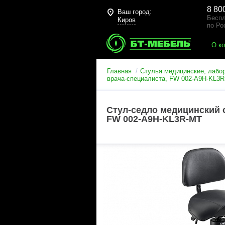
8 80
Ваш город:
Беспл
Киров
по Ро
О к
Главная
Стулья медицинские, лабо
врача-специалиста, FW 002-A9H-KL3
Стул-седло медицинский с
FW 002-A9H-KL3R-MT