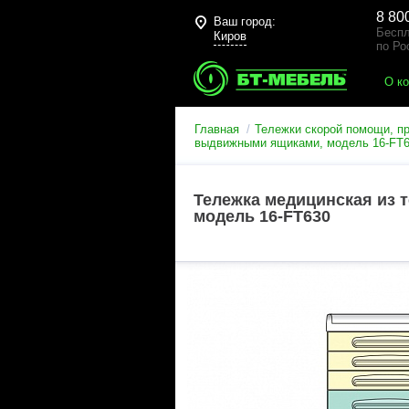
8 80
Ваш город:
Беспл
Киров
по Ро
О к
Главная
Тележки скорой помощи, п
выдвижными ящиками, модель 16-FT
Тележка медицинская из 
модель 16-FT630