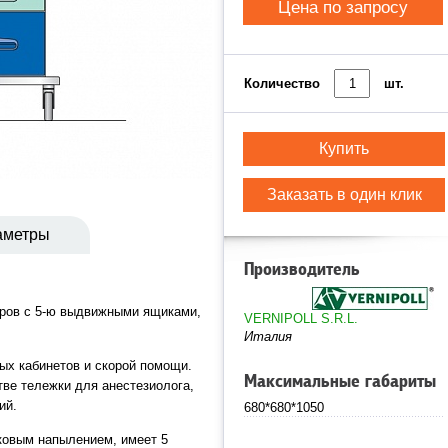
Цена по запросу
Количество
шт.
Купить
Заказать в один клик
аметры
Производитель
еров с 5-ю выдвижными ящиками,
VERNIPOLL S.R.L.
Италия
ых кабинетов и скорой помощи.
Максимальные габариты
тве тележки для анестезиолога,
ий.
680*680*1050
шковым напылением, имеет 5