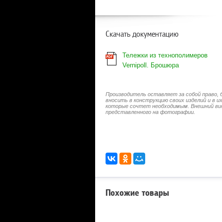
Скачать документацию
Тележки из технополимеров
Vernipoll. Брошюра
Производитель оставляет за собой право, 
вносить в конструкцию своих изделий и в 
которые сочтет необходимым. Внешний ви
представленного на фотографии.
Похожие товары