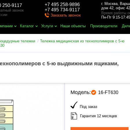
г. Москва
,
Варш
+7 495 258-9896
0 250-9117
дом 42, офис 42
+7 495 734-9117
атный звонок
Время работы о
ссии
Заказать звонок
Пн-Пт 9:15-17:
омпании
Каталог
Услуги
Наши объекты
Производители
Дил
роцедурные тележки
Тележка медицинская из технополимеров с 5-ю
630
технополимеров с 5-ю выдвижными ящиками,
Модель:
16-FT630
Под заказ
Гарантия 12 месяцев