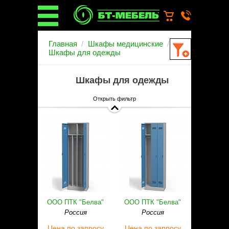
О компании
Главная
Шкафы медицинские
О бренде
Шкафы для одежды
Новости
Каталог
Шкафы для одежды
Услуги
Монтаж операционных
Открыть фильтр
светильников
Ремонт медицинской мебели
Запасные части
Гарантийное обслуживание
медицинской мебели
Инструкции от производителей
Установка медицинской мебели
Доставка
Наши объекты
ООО ПТК "Белва"
ООО ПТК "Белва"
Производители
Россия
Россия
Дилерам
Цена
по запросу
Цена
по запросу