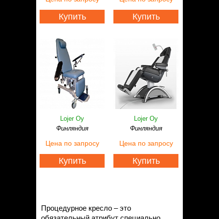
Статьи
Контакты
Купить
Купить
Lojer Oy
Lojer Oy
Финляндия
Финляндия
Цена
по запросу
Цена
по запросу
Купить
Купить
Процедурное кресло – это
обязательный атрибут специально