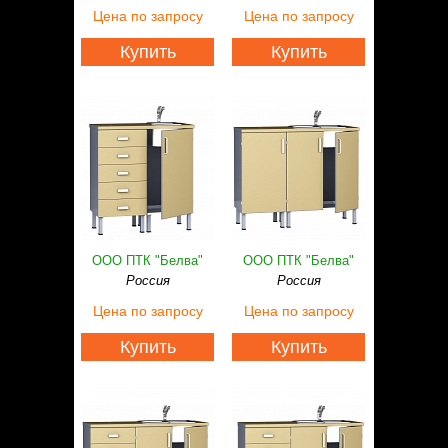
Статьи
Цена
по запросу
Цена
по запросу
Контакты
Купить
Купить
ООО ПТК "Белва"
ООО ПТК "Белва"
Россия
Россия
Цена
по запросу
Цена
по запросу
Купить
Купить