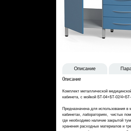
Описание
Пар
Описание
Комплект металлической медицинско
кабинета, с мойкой БТ-04+БТ-02/4+БТ
Предназначена для использования в 
кабинетах, лабораториях, чистых по
где необходимо наличие закрытой ту
хранения расходных материалов и тр