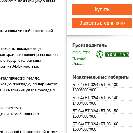
 обработке дезинфицирующими
Купить
Заказать в один клик
логически чистой порошковой
Производитель
тиковым покрытием (из
ООО ПТК
дний край столешницы выполнен
"Белва"
ьные торцы столешницы
Россия
мкой из АБС-пластика.
Максимальные габариты
еталлических петлях,
овую прокладку по периметру
БТ-04+БТ-02/4+БТ-05-130 -
а и смягчения удара фасада о
1300*600*900
БТ-04+БТ-02/4+БТ-05-140 -
1400*600*900
ве системы
БТ-04+БТ-02/4+БТ-05-150 -
 системой плавного
1500*600*900
БТ-04+БТ-02/4+БТ-05-160 -
1600*600*900
лифованной нержавеющей стали.