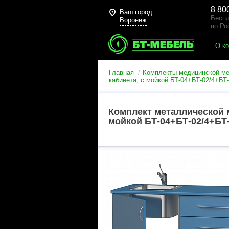
8 80
Ваш город:
Беспл
Воронеж
по Ро
О к
Главная
Комплекты медицинской м
кабинета, с мойкой БТ-04+БТ-02/4+БТ
Комплект металлической 
мойкой БТ-04+БТ-02/4+БТ