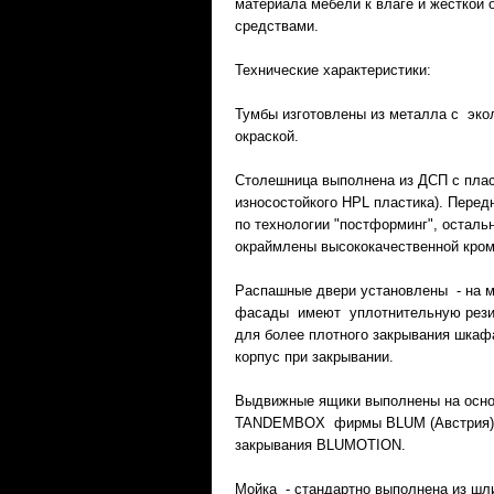
материала мебели к влаге и жесткой
средствами.
Технические характеристики:
Тумбы изготовлены из металла с эко
окраской.
Столешница выполнена из ДСП с плас
износостойкого HPL пластика). Пере
по технологии "постформинг", остал
окраймлены высококачественной кро
Распашные двери установлены - на м
фасады имеют уплотнительную резин
для более плотного закрывания шкаф
корпус при закрывании.
Выдвижные ящики выполнены на осно
TANDEMBOX фирмы BLUM (Австрия),c
закрывания BLUMOTION.
Мойка - стандартно выполнена из ш