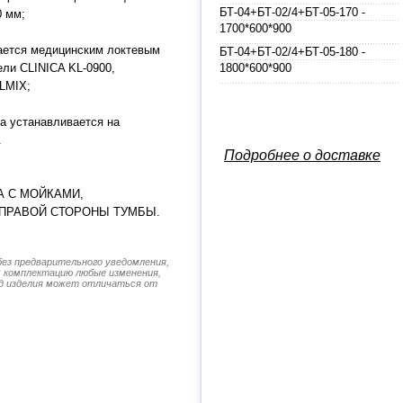
БТ-04+БТ-02/4+БТ-05-170 -
0 мм;
1700*600*900
ается медицинским локтевым
БТ-04+БТ-02/4+БТ-05-180 -
ли CLINICA KL-0900,
1800*600*900
LMIX;
а устанавливается на
.
Подробнее о доставке
А С МОЙКАМИ,
ПРАВОЙ СТОРОНЫ ТУМБЫ.
без предварительного уведомления,
их комплектацию любые изменения,
д изделия может отличаться от