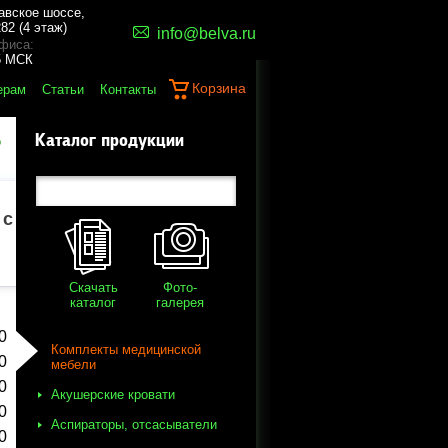
авское шоссе,
82 (4 этаж)
info@belva.ru
фиса:
45 МСК
Корзина
ерам
Статьи
Контакты
Каталог продукции
о
 с
Скачать
Фото-
каталог
галерея
0
Комплекты медицинской
0
мебели
0
Акушерские кровати
0
Аспираторы, отсасыватели
0