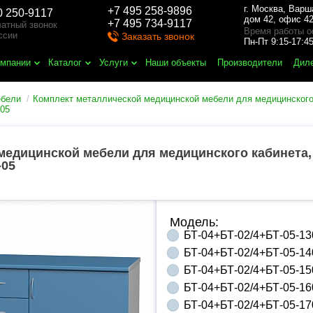
г. Москва
,
Варш
+7 495 258-9896
0 250-9117
дом 42, офис 42
+7 495 734-9117
атный звонок
Время работы о
ссии
Заказать звонок
Пн-Пт 9:15-17:
омпании
Каталог
Услуги
Наши объекты
Производители
Дил
ебели
Комплект металлической медицинской мебели для медицинског
-05
медицинской мебели для медицинского кабинета,
-05
Модель:
БТ-04+БТ-02/4+БТ-05-13
БТ-04+БТ-02/4+БТ-05-14
БТ-04+БТ-02/4+БТ-05-15
БТ-04+БТ-02/4+БТ-05-16
БТ-04+БТ-02/4+БТ-05-17