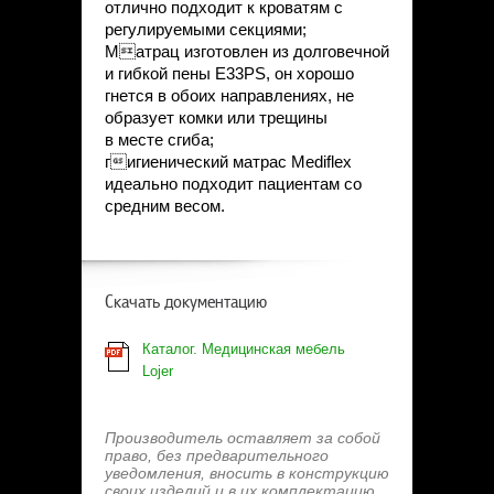
отлично подходит к кроватям с
регулируемыми секциями;
Матрац изготовлен из долговечной
и гибкой пены E33PS, он хорошо
гнется в обоих направлениях, не
образует комки или трещины
в месте сгиба;
гигиенический матрас Mediflex
идеально подходит пациентам со
средним весом.
Скачать документацию
Каталог. Медицинская мебель
Lojer
Производитель оставляет за собой
право, без предварительного
уведомления, вносить в конструкцию
своих изделий и в их комплектацию