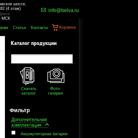
авское шоссе,
82 (4 этаж)
info@belva.ru
фиса:
45 МСК
Корзина
ерам
Статьи
Контакты
Каталог продукции
Скачать
Фото-
каталог
галерея
Фильтр
Дополнительная
комплектация
Аккумуляторная батарея