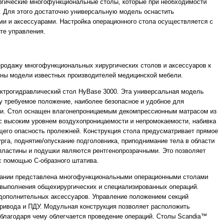
гические многофункциональные столы, которые при необходимости
 Для этого достаточно универсальную модель оснастить
и и аксессуарами. Настройка операционного стола осуществляется с
те управления.
одажу многофункциональных хирургических столов и аксессуаров к
ены модели известных производителей медицинской мебели.
ектрогидравлический стол HyBase 3000. Эта универсальная модель
у требуемое положение, наиболее безопасное и удобное для
ии. Стол оснащен влагонепроницаемым декомпрессионным матрасом из
с высоким уровнем воздухопроницаемости и непромокаемости, набивка
щего опасность пролежней. Конструкция стола предусматривает прямое
рга, поднятие/опускание подголовника, приподнимание тела в области
е пластины и подушки являются рентгенопрозрачными. Это позволяет
с помощью С-образного штатива.
пании представлена многофункциональными операционными столами
выполнения общехирургических и специализированных операций.
дополнительных аксессуаров. Управление положением секций
ривода и ПДУ. Модульная конструкция позволяет расположить
 благодаря чему облегчается проведение операций. Столы Scandia™