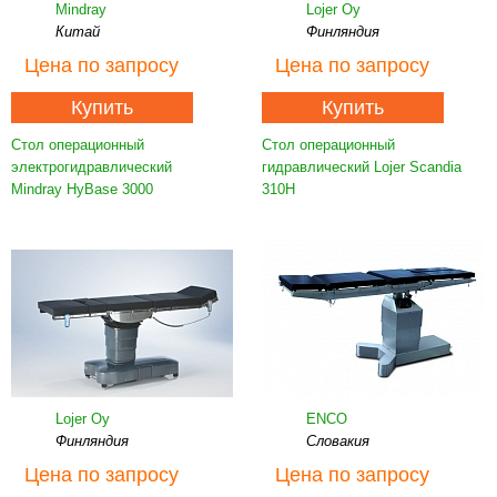
Mindray
Lojer Oy
Китай
Финляндия
Цена
по запросу
Цена
по запросу
Купить
Купить
Стол операционный
Стол операционный
электрогидравлический
гидравлический Lojer Scandia
Mindray HyBase 3000
310H
Lojer Oy
ENCO
Финляндия
Словакия
Цена
по запросу
Цена
по запросу