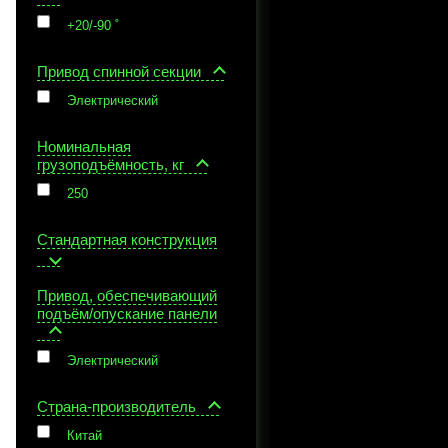
+20/-90 ˚
Привод спинной секции
Электрический
Номинальная
грузоподъёмность, кг
250
Стандартная конструкция
Привод, обеспечивающий
подъём/опускание панели
Электрический
Страна-производитель
Китай