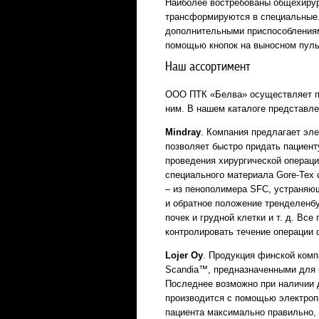
Наиболее востребованы общехирур
трансформируются в специальные.
дополнительными приспособлениям
помощью кнопок на выносном пуль
Наш ассортимент
ООО ПТК «Белва» осуществляет пр
ним. В нашем каталоге представл
Mindray
. Компания предлагает эл
позволяет быстро придать пациент
проведения хирургической операц
специального материала Gore-Tex 
– из пенополимера SFC, устраняю
и обратное положение тренделенбу
почек и грудной клетки и т. д. Вс
контролировать течение операции 
Lojer Oy
. Продукция финской ком
Scandia™, предназначенными для 
Последнее возможно при наличии 
производится с помощью электроп
пациента максимально правильно,