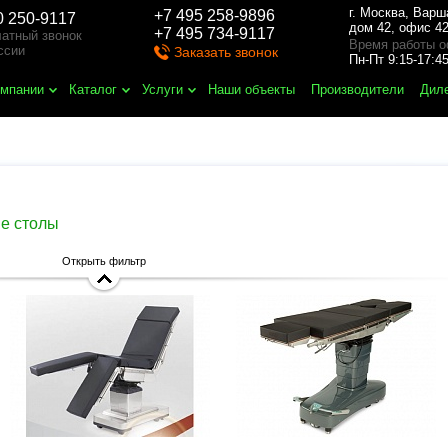
г. Москва
,
Варш
+7 495 258-9896
0 250-9117
дом 42, офис 42
+7 495 734-9117
атный звонок
Время работы о
ссии
Заказать звонок
Пн-Пт 9:15-17:
омпании
Каталог
Услуги
Наши объекты
Производители
Дил
е столы
Открыть фильтр