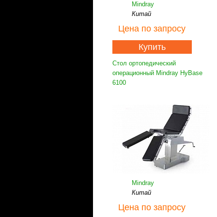
Mindray
Китай
Цена
по запросу
Купить
Стол ортопедический
операционный Mindray HyBase
6100
Mindray
Китай
Цена
по запросу