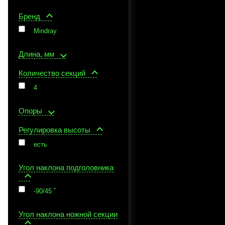
Бренд
Mindray
Длина, мм
Количество секций
4
Опоры
Регулировка высоты
есть
Угол наклона подголовника
-90/45 ˚
Угол наклона ножной секции