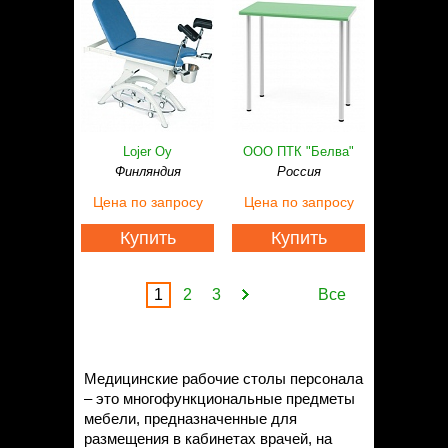
Lojer Oy
ООО ПТК "Белва"
Финляндия
Россия
Цена
по запросу
Цена
по запросу
Купить
Купить
1
2
3
Все
Медицинские рабочие столы персонала
– это многофункциональные предметы
мебели, предназначенные для
размещения в кабинетах врачей, на