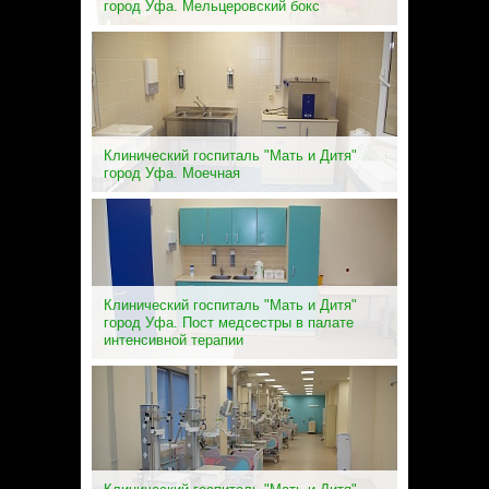
город Уфа. Мельцеровский бокс
Клинический госпиталь "Мать и Дитя"
город Уфа. Моечная
Клинический госпиталь "Мать и Дитя"
город Уфа. Пост медсестры в палате
интенсивной терапии