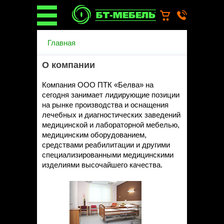
О компании
Главная
О бренде
Новости
О компании
Каталог
Услуги
Компания ООО ПТК «Белва» на
Монтаж операционных
сегодня занимает лидирующие позиции
светильников
на рынке производства и оснащения
лечебных и диагностических заведений
Ремонт медицинской мебели
медицинской и лабораторной мебелью,
Запасные части
медицинским оборудованием,
Гарантийное обслуживание
средствами реабилитации и другими
медицинской мебели
специализированными медицинскими
Инструкции от производителей
изделиями высочайшего качества.
Установка медицинской мебели
Доставка
Наши объекты
Производители
Дилерам