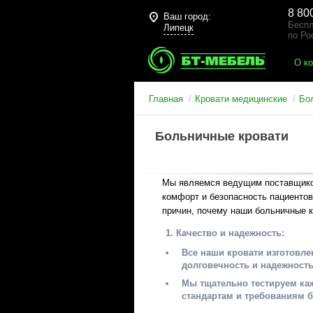
8 80
Ваш город:
Беспл
Липецк
по Ро
О к
Главная
Кровати медицинские
Бо
Больничные кровати
Мы являемся ведущим поставщиком
комфорт и безопасность пациентов
причин, почему наши больничные 
Качество и надежность:
Все наши кровати изготовл
долговечность и надежность
Мы тщательно тестируем ка
стандартам и требованиям б