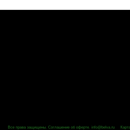
Все права защищены
.
Соглашение об оферте
.
info@belva.ru
Карт