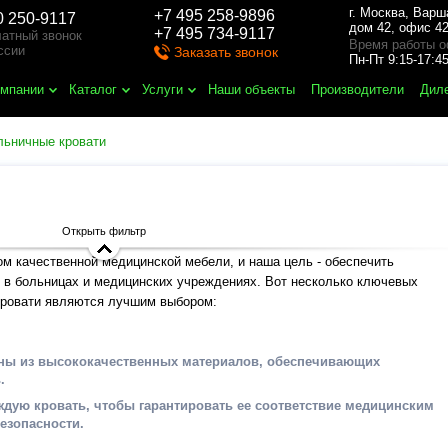
г. Москва
,
Варш
+7 495 258-9896
0 250-9117
дом 42, офис 42
+7 495 734-9117
атный звонок
Время работы о
ссии
Заказать звонок
Пн-Пт 9:15-17:
омпании
Каталог
Услуги
Наши объекты
Производители
Дил
льничные кровати
Открыть фильтр
 качественной медицинской мебели, и наша цель - обеспечить
 в больницах и медицинских учреждениях. Вот несколько ключевых
кровати являются лучшим выбором:
ены из высококачественных материалов, обеспечивающих
.
ждую кровать, чтобы гарантировать ее соответствие медицинским
езопасности.