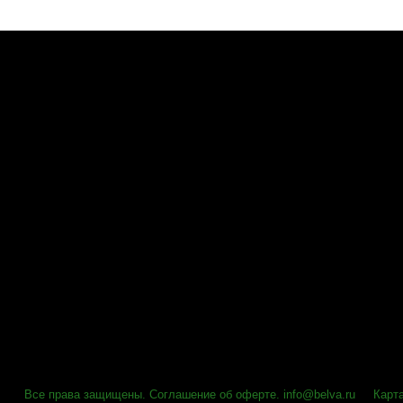
Все права защищены
.
Соглашение об оферте
.
info@belva.ru
Карт