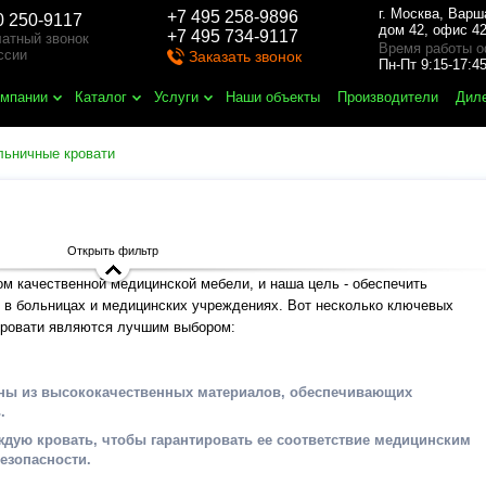
г. Москва
,
Варш
+7 495 258-9896
0 250-9117
дом 42, офис 42
+7 495 734-9117
атный звонок
Время работы о
ссии
Заказать звонок
Пн-Пт 9:15-17:
омпании
Каталог
Услуги
Наши объекты
Производители
Дил
льничные кровати
Открыть фильтр
 качественной медицинской мебели, и наша цель - обеспечить
 в больницах и медицинских учреждениях. Вот несколько ключевых
кровати являются лучшим выбором:
ены из высококачественных материалов, обеспечивающих
.
ждую кровать, чтобы гарантировать ее соответствие медицинским
езопасности.