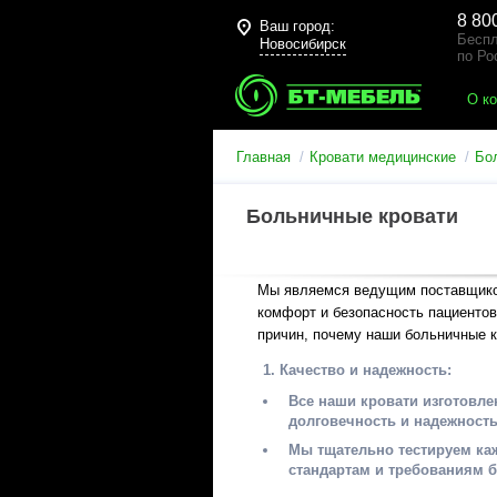
8 80
Ваш город:
Беспл
Новосибирск
по Ро
О к
Главная
Кровати медицинские
Бо
Больничные кровати
Мы являемся ведущим поставщиком
комфорт и безопасность пациентов
причин, почему наши больничные 
Качество и надежность:
Все наши кровати изготовл
долговечность и надежность
Мы тщательно тестируем ка
стандартам и требованиям б