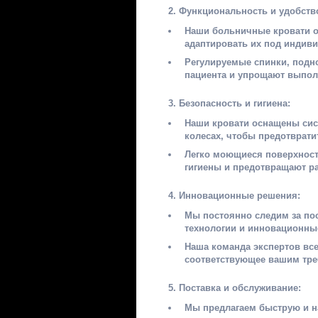
Функциональность и удобств
Наши больничные кровати 
адаптировать их под индиви
Регулируемые спинки, подн
пациента и упрощают выпол
Безопасность и гигиена:
Наши кровати оснащены сис
колесах, чтобы предотврати
Легко моющиеся поверхност
гигиены и предотвращают р
Инновационные решения:
Мы постоянно следим за по
технологии и инновационны
Наша команда экспертов вс
соответствующее вашим тре
Поставка и обслуживание:
Мы предлагаем быструю и н