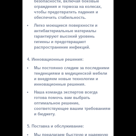
безопасности, включая боковые
ограждения и тормоза на колесах,
чтобы предотвратить падения и
обеспечить стабильность.
Легко моющиеся поверхности и
антибактериальные материалы
гарантируют высокий уровень
гигиены и предотвращают
распространение инфекций.
Инновационные решения:
Мы постоянно следим за последними
тенденциями в медицинской мебели
и внедряем новые технологии и
инновационные решения.
Наша команда экспертов всегда
готова помочь вам выбрать
оптимальное решение,
соответствующее вашим требованиям
и бюджету.
Поставка и обслуживание:
Мы предлагаем быструю и надежную