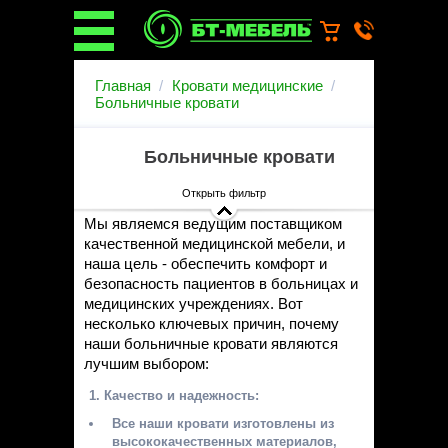
О компании
Главная
Кровати медицинские
О бренде
Больничные кровати
Новости
Каталог
Больничные кровати
Услуги
Монтаж операционных
Открыть фильтр
светильников
Мы являемся ведущим поставщиком
Ремонт медицинской мебели
качественной медицинской мебели, и
Запасные части
наша цель - обеспечить комфорт и
Гарантийное обслуживание
безопасность пациентов в больницах и
медицинской мебели
медицинских учреждениях. Вот
Инструкции от производителей
несколько ключевых причин, почему
Установка медицинской мебели
наши больничные кровати являются
Доставка
лучшим выбором:
Наши объекты
Качество и надежность:
Производители
Все наши кровати изготовлены из
Дилерам
высококачественных материалов,