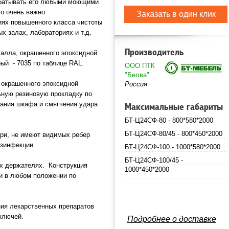
абатывать его любыми моющими
о очень важно
Заказать в один клик
ях повышенного класса чистоты
х залах, лабораториях и т.д.
Производитель
талла, окрашенного эпоксидной
ый - 7035 по таблице RAL.
ООО ПТК
"Белва"
 окрашенного эпоксидной
Россия
ную резиновую прокладку по
вания шкафа и смягчения удара
Максимальные габариты
БТ-Ц24СФ-80 - 800*580*2000
БТ-Ц24СФ-80/45 - 800*450*2000
ри, не имеют видимых ребер
езинфекции.
БТ-Ц24СФ-100 - 1000*580*2000
БТ-Ц24СФ-100/45 -
х держателях. Конструкция
1000*450*2000
и в любом положении по
ия лекарственных препаратов
ключей.
Подробнее о доставке