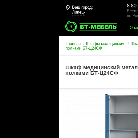
8 80
Ваш город:
Беспл
Липецк
по Ро
О к
Главная
Шкафы медицинские
Шка
полками БТ-Ц24СФ
Шкаф медицинский металл
полками БТ-Ц24СФ