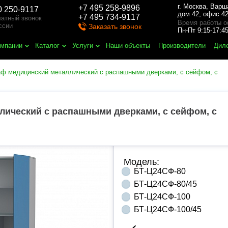
г. Москва
,
Варш
+7 495 258-9896
0 250-9117
дом 42, офис 42
+7 495 734-9117
атный звонок
Время работы о
ссии
Заказать звонок
Пн-Пт 9:15-17:
омпании
Каталог
Услуги
Наши объекты
Производители
Дил
ф медицинский металлический с распашными дверками, с сейфом, с
ический с распашными дверками, с сейфом, с
Модель:
БТ-Ц24СФ-80
БТ-Ц24СФ-80/45
БТ-Ц24СФ-100
БТ-Ц24СФ-100/45