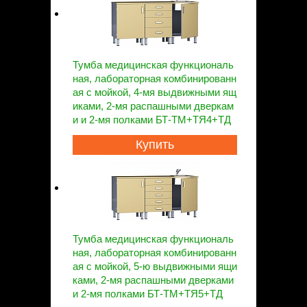
Тумба медицинская функциональ
ная, лабораторная комбинированн
ая с мойкой, 4-мя выдвижными ящ
иками, 2-мя распашными дверкам
и и 2-мя полками БТ-ТМ+ТЯ4+ТД
Купить
Тумба медицинская функциональ
ная, лабораторная комбинированн
ая с мойкой, 5-ю выдвижными ящи
ками, 2-мя распашными дверками
и 2-мя полками БТ-ТМ+ТЯ5+ТД