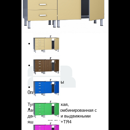
Статьи
Контакты
Описание
Параметры
Описание
Тумба медицинская,
лабораторная комбинированная с
двойной мойкой и выдвижными
ящиками, БТ-ТМ+ТЯ4