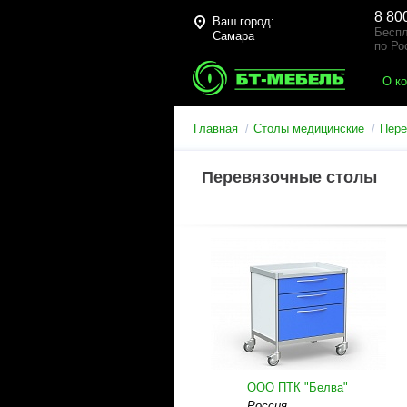
8 80
Ваш город:
Беспл
Самара
по Ро
О к
Главная
Столы медицинские
Пере
Перевязочные столы
ООО ПТК "Белва"
Россия