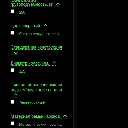
грузоподъёмность, кг
250
Цвет покрытий
Светло-серый, столешницы - 3 цвета на выбор заказчика
Стандартная конструкция
Диаметр колес, мм.
125
Привод, обеспечивающий
подъём/опускание панели
Электрический
Материал рамы/ каркаса
Металлический профиль с износостойкой порошковой окраской