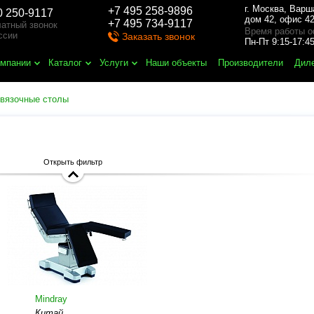
г. Москва
,
Варш
+7 495 258-9896
0 250-9117
дом 42, офис 42
+7 495 734-9117
атный звонок
Время работы о
ссии
Заказать звонок
Пн-Пт 9:15-17:
омпании
Каталог
Услуги
Наши объекты
Производители
Дил
вязочные столы
Открыть фильтр
Mindray
Китай