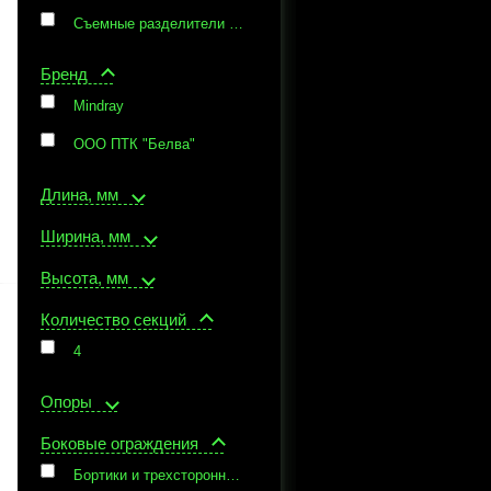
Съемные разделители для фасадов
Бренд
Mindray
ООО ПТК "Белва"
Длина, мм
Ширина, мм
Высота, мм
Количество секций
4
Опоры
Боковые ограждения
Бортики и трехстороннее ограждение