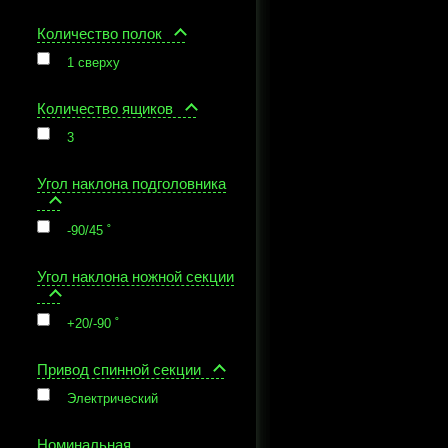
Количество полок
1 сверху
Количество ящиков
3
Угол наклона подголовника
-90/45 ˚
Угол наклона ножной секции
+20/-90 ˚
Привод спинной секции
Электрический
Номинальная