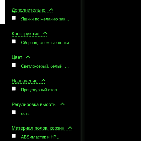
Дополнительно
Ящики по желанию заказчика могут быть снабжены съемными деталями для разделения зон хранения лекарственных препаратов и вспомогательных средств
Конструкция
Сборная, съемные полки
Цвет
Светло-серый, белый, ящики - 3 цвета на выбор заказчика
Назначение
Процедурный стол
Регулировка высоты
есть
Материал полок, корзин
ABS-пластик и HPL