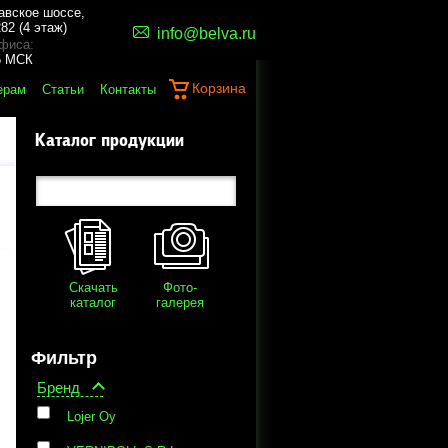
авское шоссе,
82 (4 этаж)
info@belva.ru
фиса:
45 МСК
Корзина
ерам
Статьи
Контакты
Каталог продукции
Скачать
Фото-
каталог
галерея
Фильтр
Бренд
Lojer Oy