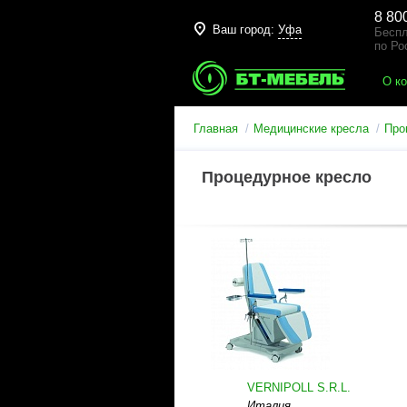
8 80
Ваш город:
Уфа
Беспл
по Ро
О к
Главная
Медицинские кресла
Про
Процедурное кресло
VERNIPOLL S.R.L.
Италия