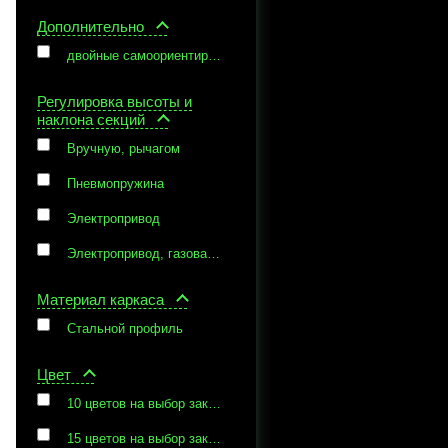
Дополнительно
двойные самоориентирующиеся колеса диам 100 мм. с тормозом на 2 колеса, держатель бумаги, инфузионная стойка с двумя крючками, полочка для хирургических инструментов с держателем, аккумуляторная батарея
Регулировка высоты и
наклона секций
Вручную, рычагом
Пневмопружина
Электропривод
Электропривод, газовая пружина
Материал каркаса
Стальной профиль
Цвет
10 цветов на выбор заказчика
15 цветов на выбор заказчика