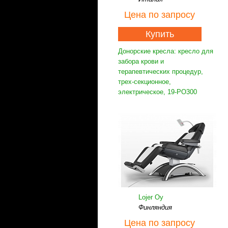
Цена
по запросу
Купить
Донорские кресла: кресло для
забора крови и
терапевтических процедур,
трех-секционное,
электрическое, 19-PO300
Lojer Oy
Финляндия
Цена
по запросу