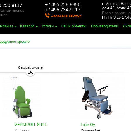
г. Москва
,
Варш
+7 495 258-9896
0 250-9117
дом 42, офис 42
+7 495 734-9117
атный звонок
Время работы о
ссии
Заказать звонок
Пн-Пт 9:15-17:
омпании
Каталог
Услуги
Наши объекты
Производители
Дил
цедурное кресло
Открыть фильтр
VERNIPOLL S.R.L.
Lojer Oy
Италия
Финляндия