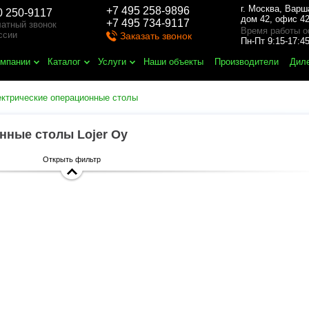
г. Москва
,
Варш
+7 495 258-9896
0 250-9117
дом 42, офис 42
+7 495 734-9117
атный звонок
Время работы о
ссии
Заказать звонок
Пн-Пт 9:15-17:
омпании
Каталог
Услуги
Наши объекты
Производители
Дил
ктрические операционные столы
нные столы Lojer Oy
Открыть фильтр