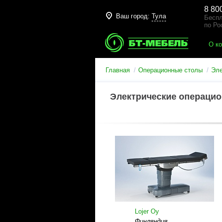
8 80
Ваш город:
Тула
Беспл
по Ро
О к
Главная
Операционные столы
Эле
Электрические операцио
Lojer Oy
Финляндия