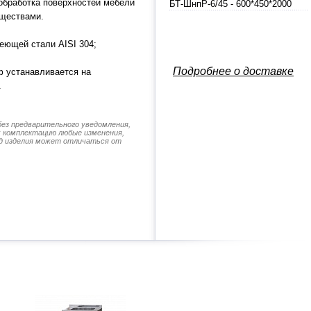
обработка поверхностей мебели
БТ-ШнпР-6/45 - 600*450*2000
ществами.
еющей стали AISI 304;
Подробнее о доставке
 устанавливается на
.
без предварительного уведомления,
их комплектацию любые изменения,
д изделия может отличаться от