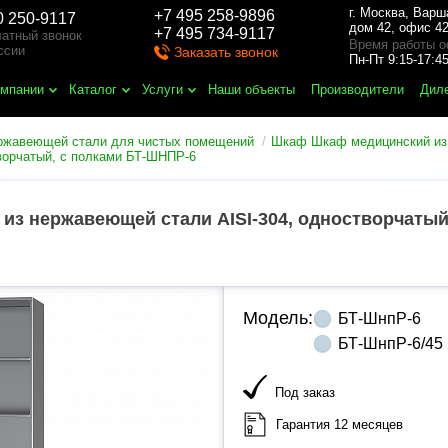
г. Москва
,
Варш
+7 495 258-9896
0 250-9117
дом 42, офис 42
+7 495 734-9117
атный звонок
Время работы о
ссии
Заказать звонок
Пн-Пт 9:15-17:
омпании
Каталог
Услуги
Наши объекты
Производители
Дил
ержавеющей стали для чистых помещений
Шкаф Шкаф медицинский из
ворчатый, с полками БТ-ШНПР-6
з нержавеющей стали AISI-304, одностворчатый
Модель:
БТ-ШнпР-6
БТ-ШнпР-6/45
Под заказ
Гарантия 12 месяцев