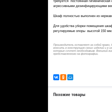
требуется постоянная гигиеническая 
агрессивными дезинфицирующими ве
Шкаф полностью выполнен из нержав
Для удобства уборки помещения шкаф
регулируемые опоры высотой 150 мм
Производитель оставляет за собой право, 
вносить в конструкцию своих изделий и в 
которые сочтет необходимым. Внешний ви
представленного на фотографии.
Похожие товары