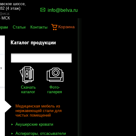
авское шоссе,
82 (4 этаж)
info@belva.ru
фиса:
45 МСК
Корзина
ерам
Статьи
Контакты
Каталог продукции
,
Скачать
Фото-
каталог
галерея
Медицинская мебель из
нержавеющей стали для
чистых помещений
Акушерские кровати
Аспираторы, отсасыватели