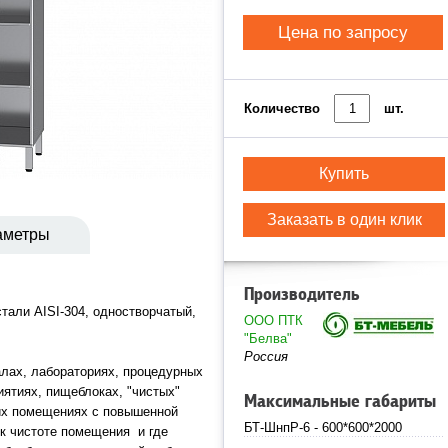
Цена по запросу
Количество
шт.
Купить
Заказать в один клик
аметры
Производитель
али AISI-304, одностворчатый,
ООО ПТК
"Белва"
Россия
алах, лабораториях, процедурных
ятиях, пищеблоках, "чистых"
Максимальные габариты
их помещениях с повышенной
БТ-ШнпР-6 - 600*600*2000
к чистоте помещения и где