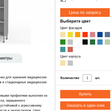
Цена по запросу
Выберите цвет
Цвет фасадов
Цвет корпуса
аметры
чен для хранения медицинских
Количество
шт.
в в стационарных медицинских
Купить
евыми профилями выполнен из
лла, окрашенного
Заказать в один клик
 устойчивой к агрессивному
ств и дезрастворов. Цвет