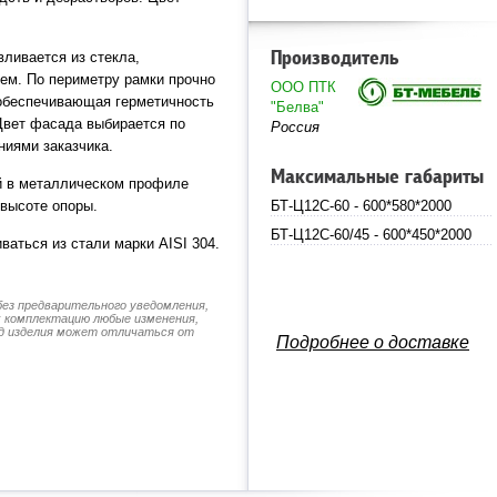
ливается из стекла,
Производитель
ем. По периметру рамки прочно
ООО ПТК
 обеспечивающая герметичность
"Белва"
Цвет фасада выбирается по
Россия
ниями заказчика.
Максимальные габариты
й в металлическом профиле
 высоте опоры.
БТ-Ц12С-60 - 600*580*2000
БТ-Ц12С-60/45 - 600*450*2000
аться из стали марки AISI 304.
без предварительного уведомления,
их комплектацию любые изменения,
д изделия может отличаться от
Подробнее о доставке