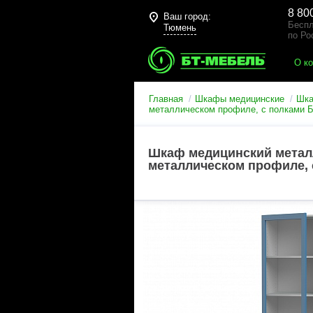
8 80
Ваш город:
Беспл
Тюмень
по Ро
О к
Главная
Шкафы медицинские
Шка
металлическом профиле, с полками 
Шкаф медицинский металл
металлическом профиле, 