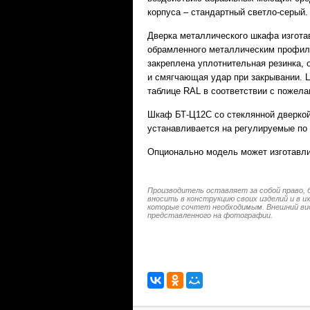
корпуса – стандартный светло-серый.
Дверка металлического шкафа изготав
обрамленного металлическим профил
закреплена уплотнительная резинка,
и смягчающая удар при закрывании. 
таблице RAL в соответствии с пожела
Шкаф БТ-Ц12С со стеклянной дверко
устанавливается на регулируемые по
Опционально модель может изготавлив
Производитель оставляет за собой право, 
вносить в конструкцию своих изделий и в 
которые сочтет необходимым. Внешний ви
представленного на фотографии.