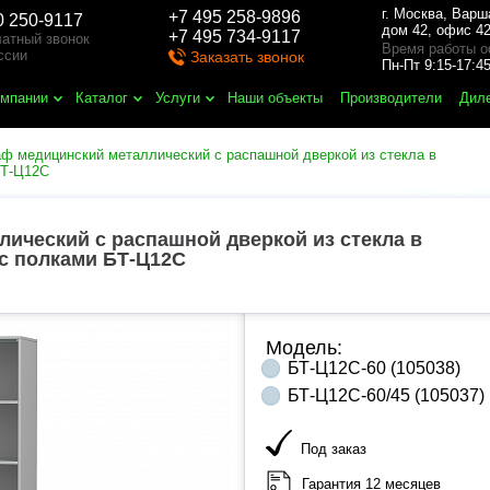
г. Москва
,
Варш
+7 495 258-9896
0 250-9117
дом 42, офис 42
+7 495 734-9117
атный звонок
Время работы о
ссии
Заказать звонок
Пн-Пт 9:15-17:
омпании
Каталог
Услуги
Наши объекты
Производители
Дил
ф медицинский металлический с распашной дверкой из стекла в
БТ-Ц12С
ический с распашной дверкой из стекла в
с полками БТ-Ц12С
Модель:
БТ-Ц12С-60 (105038)
БТ-Ц12С-60/45 (105037)
Под заказ
Гарантия 12 месяцев