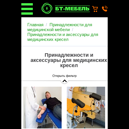
О компании
Главная
Принадлежности для
О бренде
медицинской мебели
Принадлежности и аксессуары для
Новости
медицинских кресел
Каталог
Услуги
Монтаж операционных
Принадлежности и
светильников
аксессуары для медицинских
кресел
Ремонт медицинской мебели
Запасные части
Открыть фильтр
Гарантийное обслуживание
медицинской мебели
Инструкции от производителей
Установка медицинской мебели
Доставка
Наши объекты
Производители
Дилерам