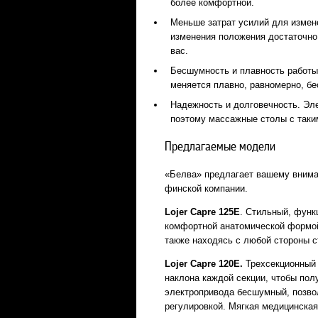
более комфортной.
Меньше затрат усилий для измене
изменения положения достаточно
вас.
Бесшумность и плавность работы
меняется плавно, равномерно, бе
Надежность и долговечность. Эл
поэтому массажные столы с таки
Предлагаемые модели
«Белва» предлагает вашему внима
финской компании.
Lojer
Capre 125
E
. Стильный, фун
комфортной анатомической формой
также находясь с любой стороны с
Lojer
Capre 120
E.
Трехсекционный с
наклона каждой секции, чтобы по
электропривода бесшумный, позв
регулировкой. Мягкая медицинска