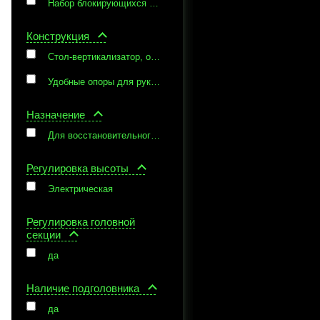
Набор блокирующихся колес для моделей Capre M и F, педаль регулировки высоты стола в виде рамы, для моделей Capre M и F
Конструкция
Стол-вертикализатор, опоры для рук и комплект фиксирующих ремней
Удобные опоры для рук, боковые опоры
Назначение
Для восстановительного лечения
Регулировка высоты
Электрическая
Регулировка головной
секции
да
Наличие подголовника
да