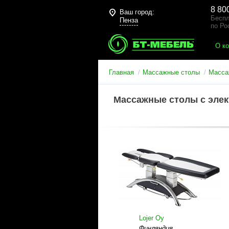
8 80
Ваш город:
Беспл
Пенза
по Ро
О к
Главная
Массажные столы
Масса
Массажные столы с эле
Lojer Oy
Финляндия