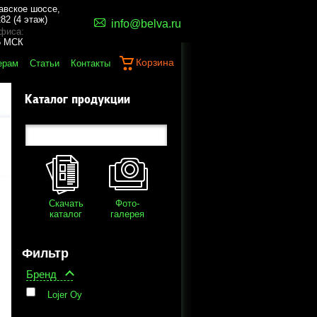
авское шоссе,
82 (4 этаж)
info@belva.ru
фиса:
45 МСК
Корзина
ерам
Статьи
Контакты
Каталог продукции
Скачать
Фото-
каталог
галерея
Фильтр
Бренд
Lojer Oy