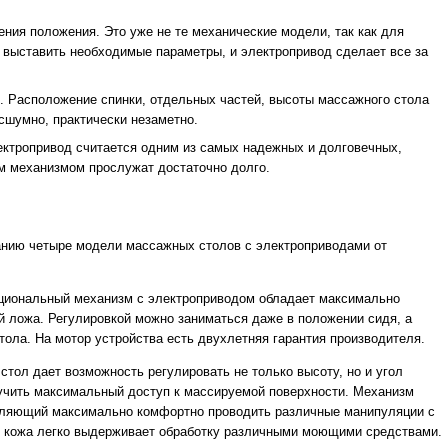
ния положения. Это уже не те механические модели, так как для
 выставить необходимые параметры, и электропривод сделает все за
. Расположение спинки, отдельных частей, высоты массажного стола
сшумно, практически незаметно.
ектропривод считается одним из самых надежных и долговечных,
м механизмом прослужат достаточно долго.
нию четыре модели массажных столов с электроприводами от
кциональный механизм с электроприводом обладает максимально
 ложа. Регулировкой можно заниматься даже в положении сидя, а
тола. На мотор устройства есть двухлетняя гарантия производителя.
тол дает возможность регулировать не только высоту, но и угол
лучить максимальный доступ к массируемой поверхности. Механизм
оляющий максимально комфортно проводить различные манипуляции с
я кожа легко выдерживает обработку различными моющими средствами.