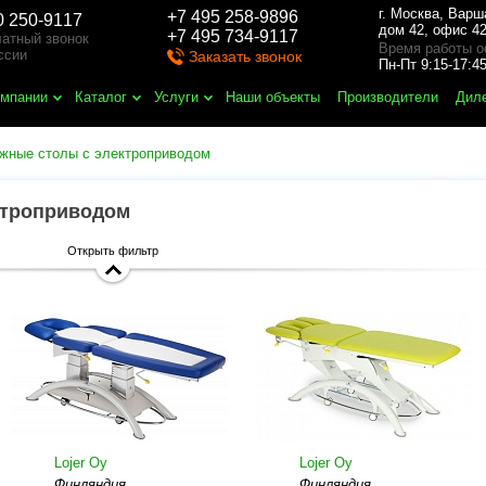
г. Москва
,
Варш
+7 495 258-9896
0 250-9117
дом 42, офис 42
+7 495 734-9117
атный звонок
Время работы о
ссии
Заказать звонок
Пн-Пт 9:15-17:
омпании
Каталог
Услуги
Наши объекты
Производители
Дил
жные столы с электроприводом
ктроприводом
Открыть фильтр
Lojer Oy
Lojer Oy
Финляндия
Финляндия