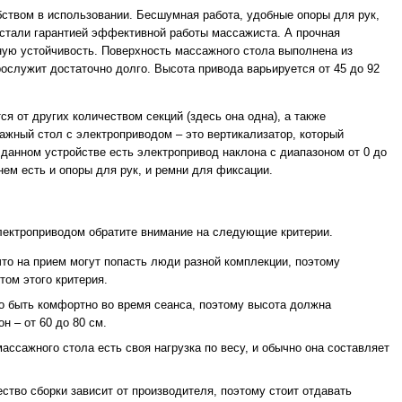
бством в использовании. Бесшумная работа, удобные опоры для рук,
 стали гарантией эффективной работы массажиста. А прочная
ную устойчивость. Поверхность массажного стола выполнена из
рослужит достаточно долго. Высота привода варьируется от 45 до 92
ся от других количеством секций (здесь она одна), а также
ажный стол с электроприводом – это вертикализатор, который
 данном устройстве есть электропривод наклона с диапазоном от 0 до
нем есть и опоры для рук, и ремни для фиксации.
лектроприводом обратите внимание на следующие критерии.
что на прием могут попасть люди разной комплекции, поэтому
том этого критерия.
о быть комфортно во время сеанса, поэтому высота должна
н – от 60 до 80 см.
ассажного стола есть своя нагрузка по весу, и обычно она составляет
ество сборки зависит от производителя, поэтому стоит отдавать