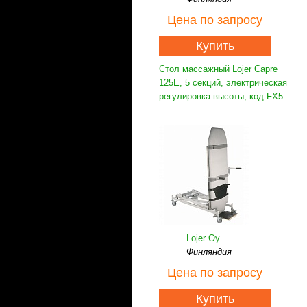
Цена
по запросу
Купить
Стол массажный Lojer Capre
125E, 5 секций, электрическая
регулировка высоты, код FX5
Lojer Oy
Финляндия
Цена
по запросу
Купить