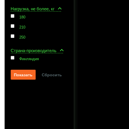
Нагрузка, не более, кг
180
210
250
Страна-производитель
Финляндия
Сбросить