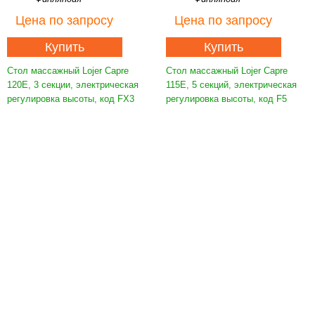
Цена
по запросу
Цена
по запросу
Купить
Купить
Стол массажный Lojer Capre
Стол массажный Lojer Capre
120E, 3 секции, электрическая
115E, 5 секций, электрическая
регулировка высоты, код FX3
регулировка высоты, код F5