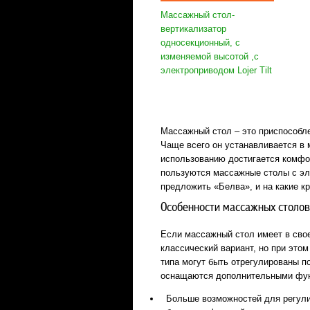
Массажный стол-
вертикализатор
односекционный, с
изменяемой высотой ,с
электроприводом Lojer Tilt
Массажный стол – это приспособл
Чаще всего он устанавливается в 
использованию достигается комфо
пользуются массажные столы с эл
предложить «Белва», и на какие к
Особенности массажных столов
Если массажный стол имеет в своей
классический вариант, но при это
типа могут быть отрегулированы п
оснащаются дополнительными фун
Больше возможностей для регули