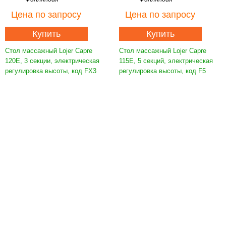
Цена
по запросу
Цена
по запросу
Купить
Купить
Стол массажный Lojer Capre
Стол массажный Lojer Capre
120E, 3 секции, электрическая
115E, 5 секций, электрическая
регулировка высоты, код FX3
регулировка высоты, код F5