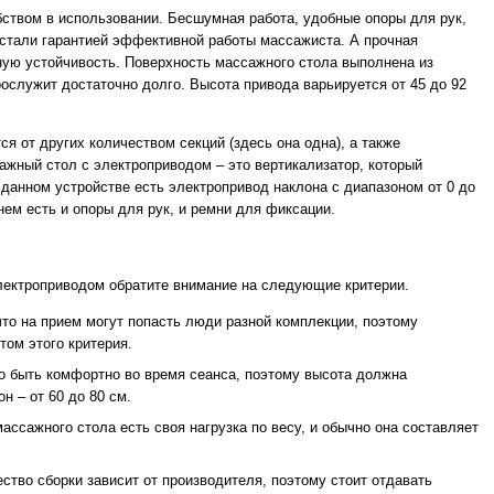
бством в использовании. Бесшумная работа, удобные опоры для рук,
 стали гарантией эффективной работы массажиста. А прочная
ную устойчивость. Поверхность массажного стола выполнена из
рослужит достаточно долго. Высота привода варьируется от 45 до 92
ся от других количеством секций (здесь она одна), а также
ажный стол с электроприводом – это вертикализатор, который
 данном устройстве есть электропривод наклона с диапазоном от 0 до
нем есть и опоры для рук, и ремни для фиксации.
лектроприводом обратите внимание на следующие критерии.
что на прием могут попасть люди разной комплекции, поэтому
том этого критерия.
о быть комфортно во время сеанса, поэтому высота должна
н – от 60 до 80 см.
ассажного стола есть своя нагрузка по весу, и обычно она составляет
ество сборки зависит от производителя, поэтому стоит отдавать