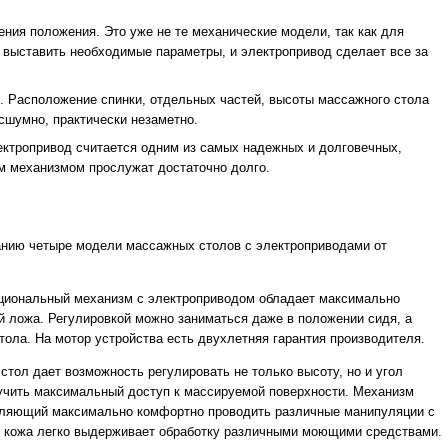
ния положения. Это уже не те механические модели, так как для
 выставить необходимые параметры, и электропривод сделает все за
. Расположение спинки, отдельных частей, высоты массажного стола
сшумно, практически незаметно.
ектропривод считается одним из самых надежных и долговечных,
м механизмом прослужат достаточно долго.
нию четыре модели массажных столов с электроприводами от
кциональный механизм с электроприводом обладает максимально
 ложа. Регулировкой можно заниматься даже в положении сидя, а
тола. На мотор устройства есть двухлетняя гарантия производителя.
тол дает возможность регулировать не только высоту, но и угол
лучить максимальный доступ к массируемой поверхности. Механизм
оляющий максимально комфортно проводить различные манипуляции с
я кожа легко выдерживает обработку различными моющими средствами.