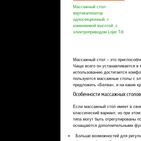
Массажный стол-
вертикализатор
односекционный, с
изменяемой высотой ,с
электроприводом Lojer Tilt
Массажный стол – это приспособл
Чаще всего он устанавливается в 
использованию достигается комфо
пользуются массажные столы с эл
предложить «Белва», и на какие к
Особенности массажных столов
Если массажный стол имеет в своей
классический вариант, но при это
типа могут быть отрегулированы п
оснащаются дополнительными фун
Больше возможностей для регули