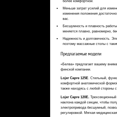
более комфортной.
Меньше затрат усилий для измене
изменения положения достаточно
вас.
Бесшумность и плавность работы
меняется плавно, равномерно, бе
Надежность и долговечность. Эл
поэтому массажные столы с таки
Предлагаемые модели
«Белва» предлагает вашему внима
финской компании.
Lojer
Capre 125
E
. Стильный, фун
комфортной анатомической формой
также находясь с любой стороны с
Lojer
Capre 120
E.
Трехсекционный с
наклона каждой секции, чтобы по
электропривода бесшумный, позв
регулировкой. Мягкая медицинска