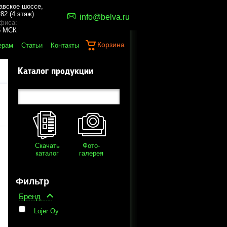
авское шоссе,
82 (4 этаж)
info@belva.ru
фиса:
45 МСК
Корзина
ерам
Статьи
Контакты
Каталог продукции
Скачать
Фото-
каталог
галерея
Фильтр
Бренд
Lojer Oy