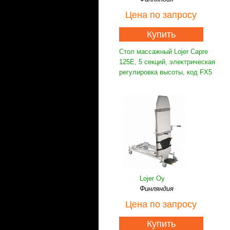
Цена
по запросу
Купить
Стол массажный Lojer Capre
125E, 5 секций, электрическая
регулировка высоты, код FX5
Lojer Oy
Финляндия
Цена
по запросу
Купить