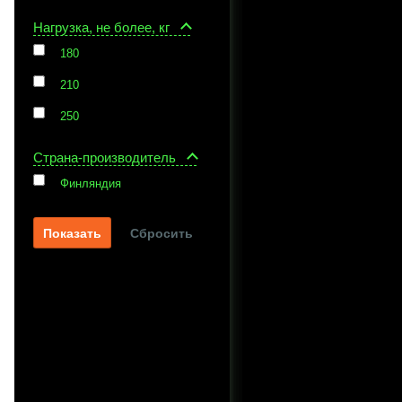
Нагрузка, не более, кг
180
210
250
Страна-производитель
Финляндия
Сбросить