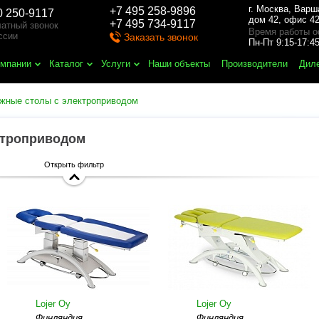
г. Москва
,
Варш
+7 495 258-9896
0 250-9117
дом 42, офис 42
+7 495 734-9117
атный звонок
Время работы о
ссии
Заказать звонок
Пн-Пт 9:15-17:
омпании
Каталог
Услуги
Наши объекты
Производители
Дил
жные столы с электроприводом
ктроприводом
Открыть фильтр
Lojer Oy
Lojer Oy
Финляндия
Финляндия