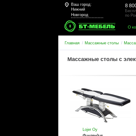
Ваш город:
8 80
Нижний
Беспл
Новгород
по Ро
О к
Главная
Массажные столы
Масса
Массажные столы с эле
Lojer Oy
Финляндия