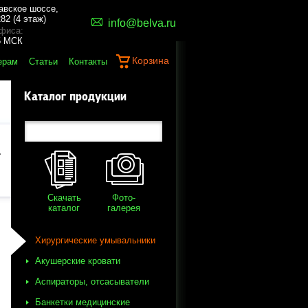
авское шоссе,
82 (4 этаж)
info@belva.ru
фиса:
45 МСК
Корзина
ерам
Статьи
Контакты
Каталог продукции
а
Скачать
Фото-
каталог
галерея
Хирургические умывальники
Акушерские кровати
Аспираторы, отсасыватели
Банкетки медицинские