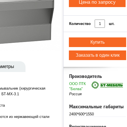
Цена по запросу
Количество
шт.
Купить
Заказать в один клик
аметры
Производитель
ООО ПТК
мывальник (хирургическая
"Белва"
й БТ-МХ-3.1
Россия
ста
Максимальные габариты
2400*600*1550
аются из нержавеющей стали