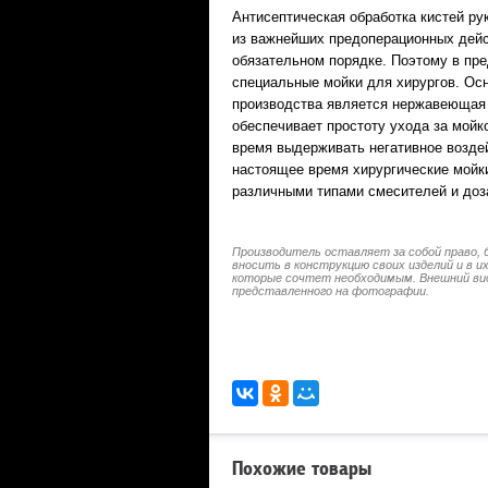
Антисептическая обработка кистей рук
из важнейших предоперационных дейс
обязательном порядке. Поэтому в пр
специальные мойки для хирургов. Ос
производства является нержавеющая 
обеспечивает простоту ухода за мойк
время выдерживать негативное возде
настоящее время хирургические мойк
различными типами смесителей и доз
Производитель оставляет за собой право, 
вносить в конструкцию своих изделий и в 
которые сочтет необходимым. Внешний ви
представленного на фотографии.
Похожие товары