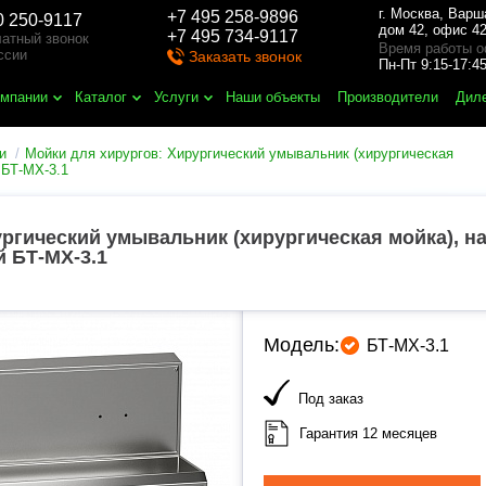
г. Москва
,
Варш
+7 495 258-9896
0 250-9117
дом 42, офис 42
+7 495 734-9117
атный звонок
Время работы о
ссии
Заказать звонок
Пн-Пт 9:15-17:
омпании
Каталог
Услуги
Наши объекты
Производители
Дил
и
Мойки для хирургов: Хирургический умывальник (хирургическая
 БТ-МХ-3.1
ргический умывальник (хирургическая мойка), н
й БТ-МХ-3.1
Модель:
БТ-МХ-3.1
Под заказ
Гарантия 12 месяцев