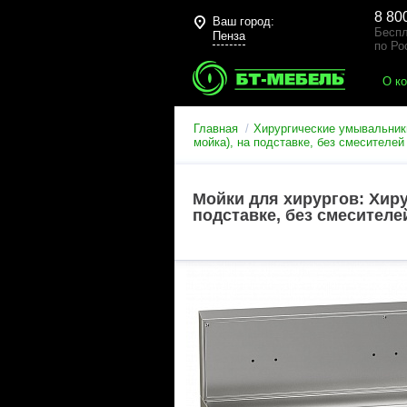
8 80
Ваш город:
Беспл
Пенза
по Ро
О к
Главная
Хирургические умывальник
мойка), на подставке, без смесителей
Мойки для хирургов: Хиру
подставке, без смесителе