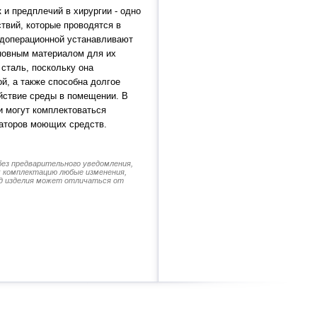
 и предплечий в хирургии - одно
твий, которые проводятся в
едоперационной устанавливают
новным материалом для их
сталь, поскольку она
ой, а также способна долгое
йствие среды в помещении. В
и могут комплектоваться
аторов моющих средств.
без предварительного уведомления,
их комплектацию любые изменения,
д изделия может отличаться от