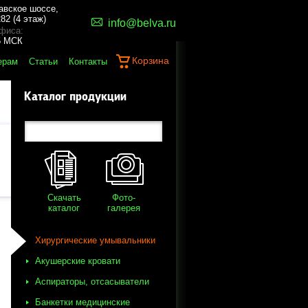
авское шоссе,
82 (4 этаж)
info@belva.ru
фиса:
45 МСК
Корзина
ерам
Статьи
Контакты
Каталог продукции
Скачать
Фото-
каталог
галерея
Хирургические умывальники
Акушерские кровати
Аспираторы, отсасыватели
Банкетки медицинские