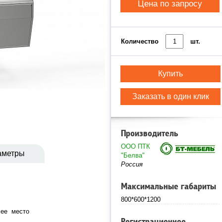
Цена по запросу
Количество
шт.
Купить
Заказать в один клик
Производитель
ООО ПТК
аметры
"Белва"
Россия
Максимальные габариты
800*600*1200
чее место