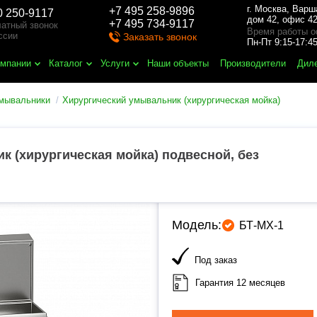
г. Москва
,
Варш
+7 495 258-9896
0 250-9117
дом 42, офис 42
+7 495 734-9117
атный звонок
Время работы о
ссии
Заказать звонок
Пн-Пт 9:15-17:
омпании
Каталог
Услуги
Наши объекты
Производители
Дил
умывальники
Хирургический умывальник (хирургическая мойка)
к (хирургическая мойка) подвесной, без
Модель:
БТ-МХ-1
Под заказ
Гарантия 12 месяцев