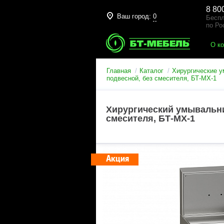
8 80
Ваш город:
0
Беспл
по Ро
О к
Главная
Каталог
Хирургические 
подвесной, без смесителя, БТ-МХ-1
Хирургический умывальни
смесителя, БТ-МХ-1
Акция