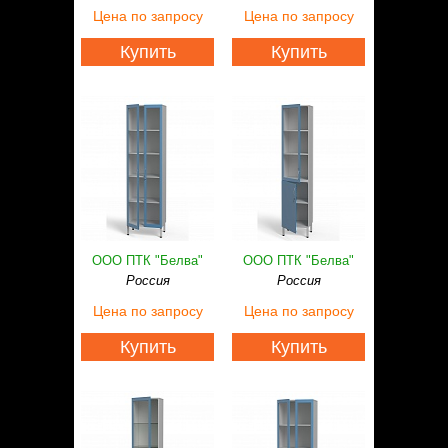
Статьи
Цена
по запросу
Цена
по запросу
Контакты
Купить
Купить
ООО ПТК "Белва"
ООО ПТК "Белва"
Россия
Россия
Цена
по запросу
Цена
по запросу
Купить
Купить