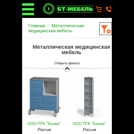
О компании
Главная
Металлическая
О бренде
медицинская мебель
Новости
Каталог
Металлическая медицинская
Услуги
мебель
Монтаж операционных
светильников
Открыть фильтр
Ремонт медицинской мебели
Запасные части
Гарантийное обслуживание
медицинской мебели
Инструкции от производителей
Установка медицинской мебели
Доставка
Наши объекты
Производители
ООО ПТК "Белва"
ООО ПТК "Белва"
Дилерам
Россия
Россия