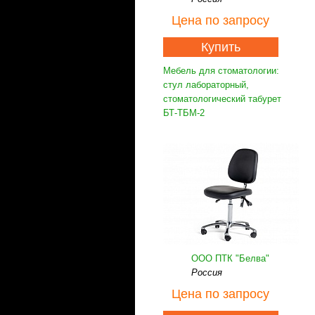
Цена
по запросу
Купить
Мебель для стоматологии:
стул лабораторный,
стоматологический табурет
БТ-ТБМ-2
ООО ПТК "Белва"
Россия
Цена
по запросу