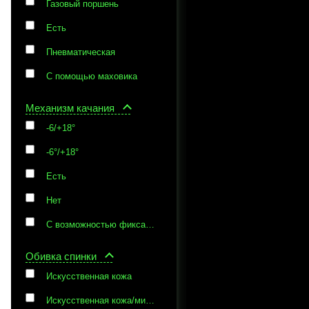
Газовый поршень
Есть
Пневматическая
С помощью маховика
Механизм качания
-6/+18°
-6°/+18°
Есть
Нет
С возможностью фиксации кресла в рабочем положении
Обивка спинки
Искусственная кожа
Искусственная кожа/микрофибра