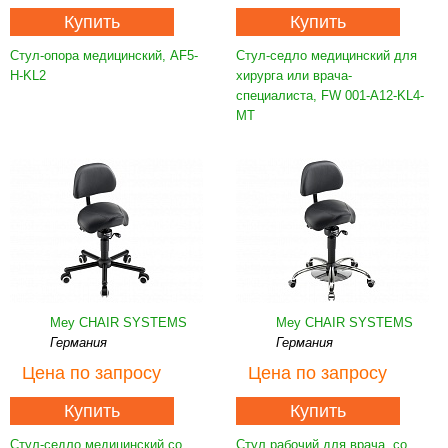
Купить
Купить
Стул-опора медицинский, AF5-
Стул-седло медицинский для
H-KL2
хирурга или врача-
специалиста, FW 001-A12-KL4-
MT
Mey CHAIR SYSTEMS
Mey CHAIR SYSTEMS
Германия
Германия
Цена
по запросу
Цена
по запросу
Купить
Купить
Стул-седло медицинский со
Стул рабочий для врача, со