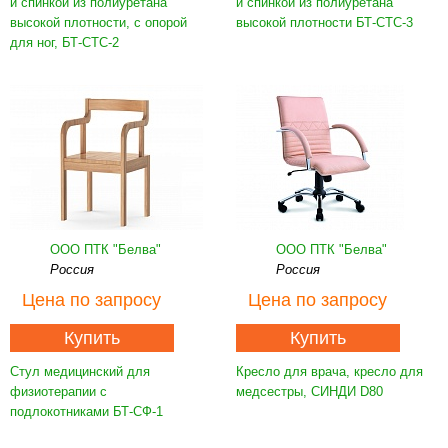
и спинкой из полиуретана
и спинкой из полиуретана
высокой плотности, с опорой
высокой плотности БТ-СТС-3
для ног, БТ-СТС-2
ООО ПТК "Белва"
ООО ПТК "Белва"
Россия
Россия
Цена
по запросу
Цена
по запросу
Купить
Купить
Стул медицинский для
Кресло для врача, кресло для
физиотерапии с
медсестры, СИНДИ D80
подлокотниками БТ-СФ-1