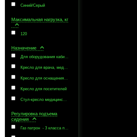
Синий/Серый
Максимальная нагрузка, кг
120
Назначение
Для оборудования кабинетов врачей, ординаторских, на постах медицинских сестер, в кабинетах руководителей
Кресло для врача, медсестры
Кресло для оснащения кабинетов врачей, ординаторских, на постах медицинских сестер, в кабинетах руководителей
Кресло для посетителей
Стул-кресло медицинское
Регулировка подъема
сидения
Газ патрон - 3 класса по стандарту Germany DIN 4550