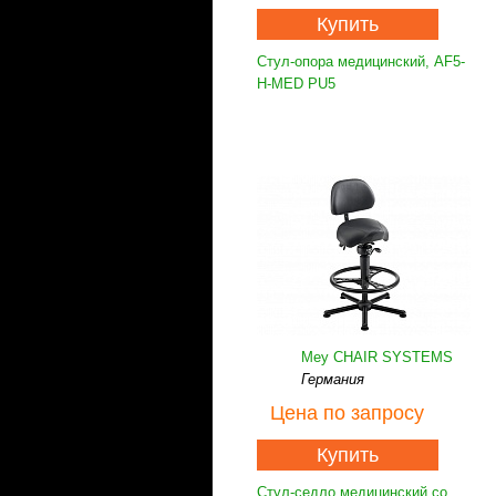
Купить
Стул-опора медицинский, AF5-
H-MED PU5
Mey CHAIR SYSTEMS
Германия
Цена
по запросу
Купить
Стул-седло медицинский со