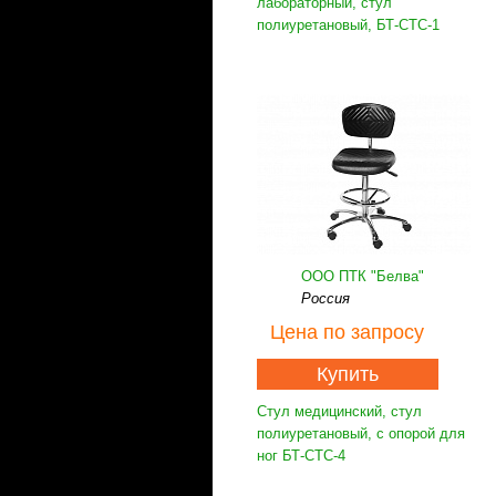
лабораторный, стул
полиуретановый, БТ-СТС-1
ООО ПТК "Белва"
Россия
Цена
по запросу
Купить
Стул медицинский, стул
полиуретановый, с опорой для
ног БТ-СТС-4