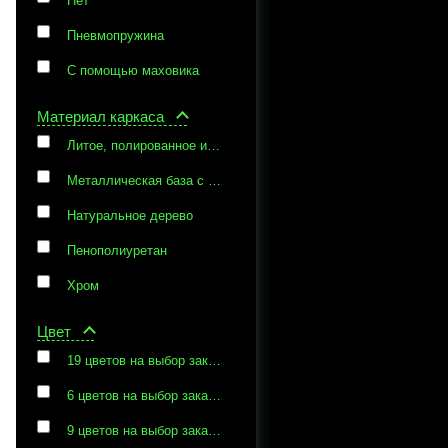
Нет
Пневмопружина
С помощью маховика
Материал каркаса
Литое, полированное из алюминиевого сплава
Металлическая база с защитным пластиком
Натуральное дерево
Пенополиуретан
Хром
Цвет
19 цветов на выбор заказчика
6 цветов на выбор заказчика
9 цветов на выбор заказчика