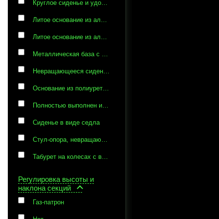
Круглое сиденье и удобную ручку-спинку, с возможностью вращения вокруг сиденья на 360°
Литое основание из аллюминиевого сплава
Литое основание из аллюминиевого сплава, С регулируемой опорой для ног
Металлическая база с защитным пластиком
Невращающееся сиденье
Основание из полиуретана
Полностью выполнен из букового шпона
Сиденье в виде седла
Стул-опора, невращающееся сиденье
Табурет на колесах с вращающимся сиденьем
Регулировка высоты и
наклона секций
Газ-патрон