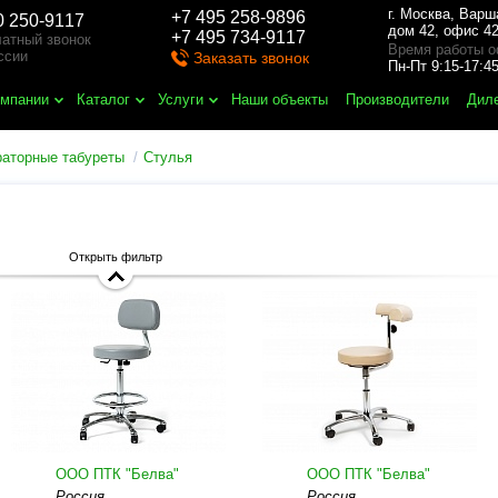
г. Москва
,
Варш
+7 495 258-9896
0 250-9117
дом 42, офис 42
+7 495 734-9117
атный звонок
Время работы о
ссии
Заказать звонок
Пн-Пт 9:15-17:
омпании
Каталог
Услуги
Наши объекты
Производители
Дил
раторные табуреты
Стулья
Открыть фильтр
ООО ПТК "Белва"
ООО ПТК "Белва"
Россия
Россия