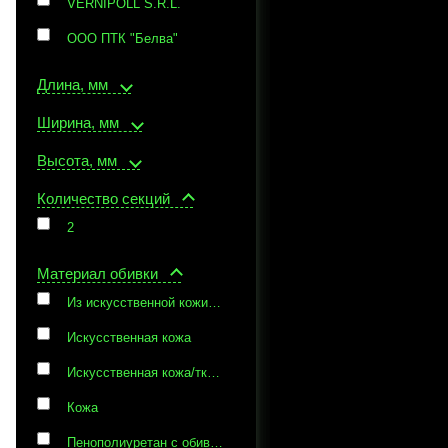
VERNIPOLL S.R.L.
ООО ПТК "Белва"
Длина, мм
Ширина, мм
Высота, мм
Количество секций
2
Материал обивки
Из искусственной кожи или микрофибры
Искусственная кожа
Искусственная кожа/ткань и сетчатый акрил
Кожа
Пенополиуретан с обивкой из искусственной кожи