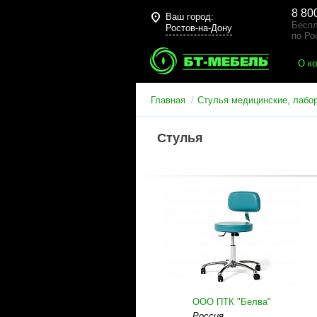
8 80
Ваш город:
Беспл
Ростов-на-Дону
по Ро
О к
Главная
Стулья медицинские, лабо
Стулья
ООО ПТК "Белва"
Россия