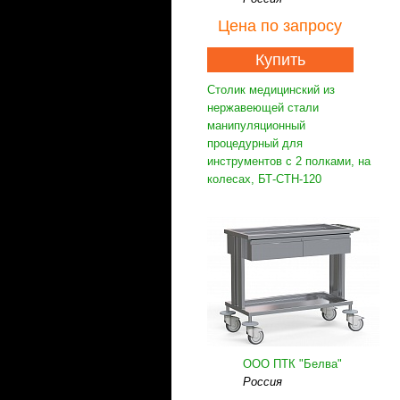
Цена
по запросу
Купить
Столик медицинский из
нержавеющей стали
манипуляционный
процедурный для
инструментов с 2 полками, на
колесах, БТ-СТН-120
ООО ПТК "Белва"
Россия