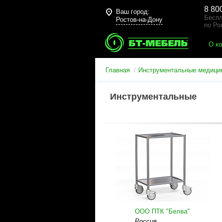
8 80
Ваш город:
Беспл
Ростов-на-Дону
по Ро
О к
Главная
Инструментальные медицин
Инструментальные
ООО ПТК "Белва"
Россия