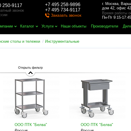
г. Москва
,
Варш
+7 495 258-9896
0 250-9117
дом 42, офис 42
+7 495 734-9117
атный звонок
Время работы о
ссии
Заказать звонок
Пн-Пт 9:15-17:
омпании
Каталог
Услуги
Наши объекты
Производители
Дил
ские столы и тележки
Инструментальные
Открыть фильтр
ООО ПТК "Белва"
ООО ПТК "Белва"
Россия
Россия