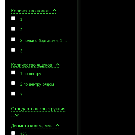
Количество полок
1
2
2 полки с бортиками, 1 открытая полка под столешницей
3
Количество ящиков
1 по центру
2 по центру рядом
7
Стандартная конструкция
Диаметр колес, мм.
125