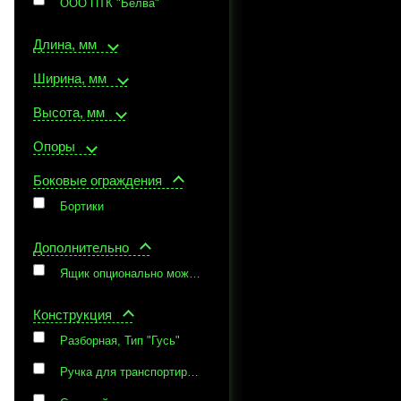
ООО ПТК "Белва"
Длина, мм
Ширина, мм
Высота, мм
Опоры
Боковые ограждения
Бортики
Дополнительно
Ящик опционально может быть снабжен замком с комплектом ключей
Конструкция
Разборная, Тип "Гусь"
Ручка для транспортировки