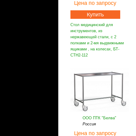
Цена
по запросу
Купить
Стол медицинский для
инструментов, из
нержавеющей стали, с 2
полками и 2-мя выдвижными
ящиками , на колесах, БТ-
СТН2-112
ООО ПТК "Белва"
Россия
Цена
по запросу