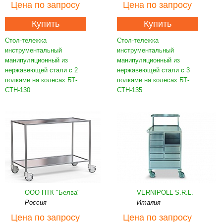
Цена
по запросу
Цена
по запросу
Купить
Купить
Стол-тележка
Стол-тележка
инструментальный
инструментальный
манипуляционный из
манипуляционный из
нержавеющей стали с 2
нержавеющей стали с 3
полками на колесах БТ-
полками на колесах БТ-
СТН-130
СТН-135
ООО ПТК "Белва"
VERNIPOLL S.R.L.
Россия
Италия
Цена
по запросу
Цена
по запросу