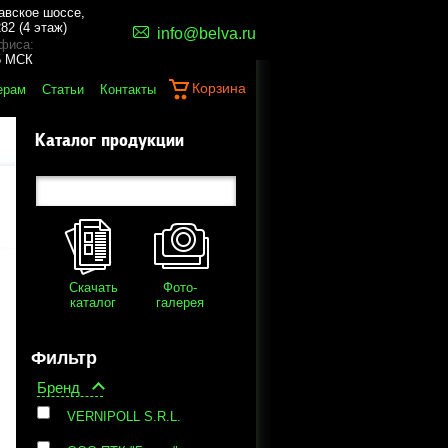
авское шоссе,
82 (4 этаж)
info@belva.ru
фиса:
45 МСК
Корзина
ерам
Статьи
Контакты
Каталог продукции
Скачать
Фото-
каталог
галерея
Фильтр
Бренд
VERNIPOLL S.R.L.