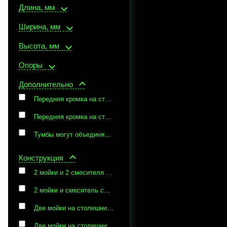
Длина, мм
Ширина, мм
Высота, мм
Опоры
Дополнительно
Передняя кромка на столешнице выполнена по технологии «постформинг» (U-образный профиль) с каплеотбойником
Передняя кромка на столешнице выполнена по технологии «постформинг» (U-образный профиль) с каплеотбойником, Возможность объединения нескольких тумб под единой столешницей
Тумбы могут объединяться в любом сочетании под единой столешницей
Конструкция
2 мойки и 2 смесителя со столешницей из нержавеющей стали
2 мойки и смеситель со столешницей из пластика
Две мойки на столешнице
Две мойки на столешнице со смесителем