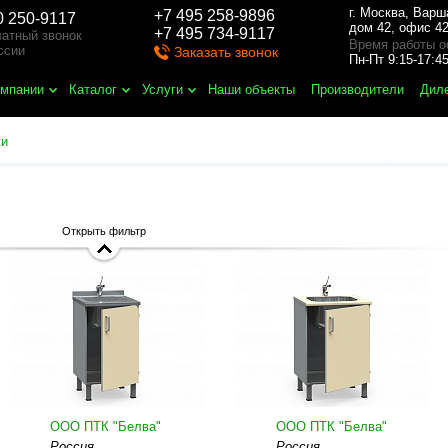
г. Москва
,
Варш
+7 495 258-9896
0 250-9117
дом 42, офис 42
+7 495 734-9117
атный звонок
Время работы о
ссии
Заказать звонок
Пн-Пт 9:15-17:
омпании
Каталог
Услуги
Наши объекты
Производители
Дил
ки
Открыть фильтр
ООО ПТК "Белва"
ООО ПТК "Белва"
Россия
Россия