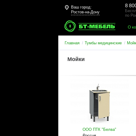
8 80
Ваш город:
Беспл
Ростов-на-Дону
по Ро
О к
Главная
Тумбы медицинские
Мой
Мойки
ООО ПТК "Белва"
Россия