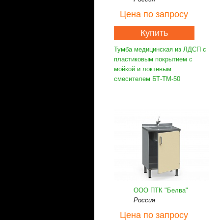
Цена
по запросу
Купить
Тумба медицинская из ЛДСП с
пластиковым покрытием с
мойкой и локтевым
смесителем БТ-ТМ-50
ООО ПТК "Белва"
Россия
Цена
по запросу