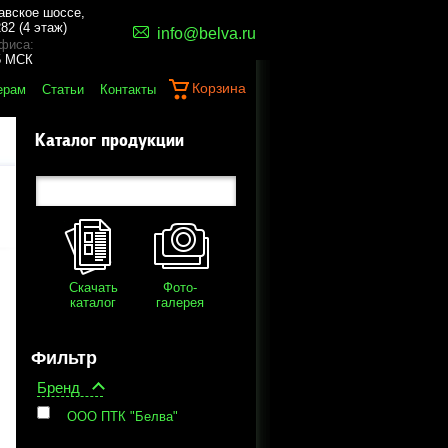
авское шоссе,
82 (4 этаж)
info@belva.ru
фиса:
45 МСК
Корзина
ерам
Статьи
Контакты
Каталог продукции
Скачать
Фото-
каталог
галерея
Фильтр
Бренд
ООО ПТК "Белва"