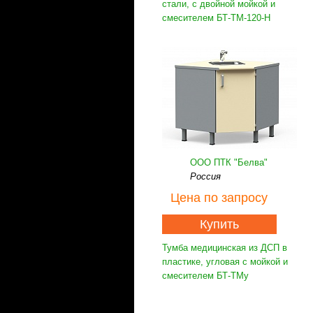
стали, с двойной мойкой и
смесителем БТ-ТМ-120-Н
ООО ПТК "Белва"
Россия
Цена
по запросу
Купить
Тумба медицинская из ДСП в
пластике, угловая с мойкой и
смесителем БТ-ТМу