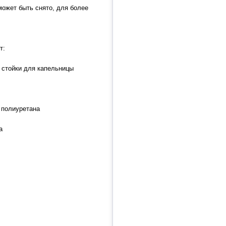
может быть снято, для более
т:
 стойки для капельницы
 полиуретана
а