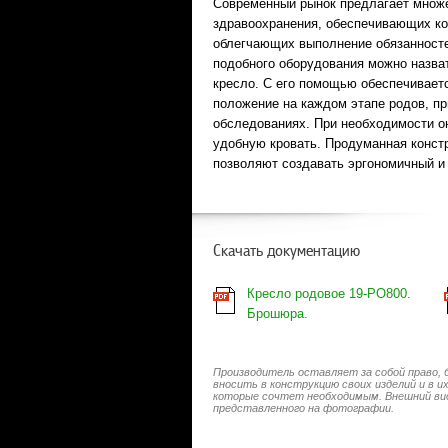
Современный рынок предлагает множ
здравоохранения, обеспечивающих к
облегчающих выполнение обязанност
подобного оборудования можно назва
кресло. С его помощью обеспечивает
положение на каждом этапе родов, пр
обследованиях. При необходимости о
удобную кровать. Продуманная конст
позволяют создавать эргономичный и
Скачать документацию
Кресло родовое 19-PO800.
Брошюра.
Производитель оставляет за собой право, 
вносить в конструкцию своих изделий и в 
которые сочтет необходимым. Внешний ви
представленного на фотографии.