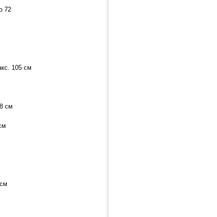
о 72
кс. 105 см
8 см
см
 см