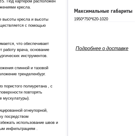
BS. Под картером расположен
ожениями кресла.
Максимальные габариты
1950*750*620-1020
е высоты кресла и высоты
существляется с помощью
мается, что обеспечивает
Подробнее о доставке
т работу врача, основание
ургических инструментов.
ожения спинной и тазовой
оложение тренделенбург.
з пористого полиуретана , с
поверхности повторять
е мускулатуры).
ицированной огнеупорной,
ку посредством
избежать использование швов и
ным инфильтрациям .