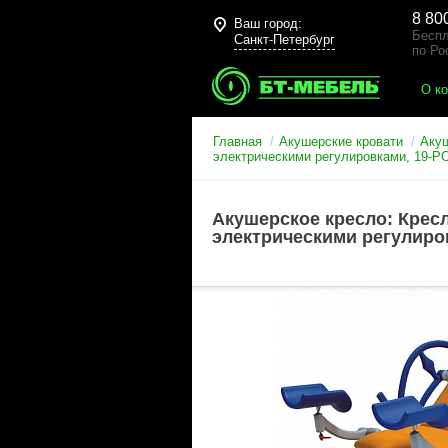
8 80
Ваш город:
Беспл
Санкт-Петербург
по Ро
О к
Главная
Акушерские кровати
Акуш
электрическими регулировками, 19-P
Акушерское кресло: Крес
электрическими регулиро