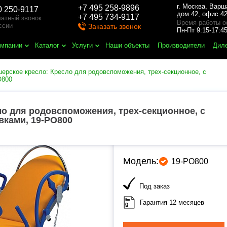
г. Москва
,
Варш
+7 495 258-9896
0 250-9117
дом 42, офис 42
+7 495 734-9117
атный звонок
Время работы о
ссии
Заказать звонок
Пн-Пт 9:15-17:
омпании
Каталог
Услуги
Наши объекты
Производители
Дил
ерское кресло: Кресло для родовспоможения, трех-секционное, с
O800
ло для родовспоможения, трех-секционное, с
вками, 19-PO800
Модель:
19-PO800
Под заказ
Гарантия 12 месяцев