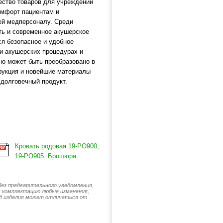
ество товаров для учреждений
омфорт пациентам и
ей медперсоналу. Среди
ть и современное акушерское
ся безопасное и удобное
и акушерских процедурах и
но может быть преобразовано в
рукция и новейшие материалы
 долговечный продукт.
Кровать родовая 19-PO900,
19-PO905. Брошюра.
без предварительного уведомления,
их комплектацию любые изменения,
д изделия может отличаться от