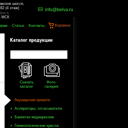
авское шоссе,
82 (4 этаж)
info@belva.ru
фиса:
45 МСК
Корзина
ерам
Статьи
Контакты
Каталог продукции
Скачать
Фото-
каталог
галерея
Акушерские кровати
Аспираторы, отсасыватели
Банкетки медицинские
Гинекологические кресла