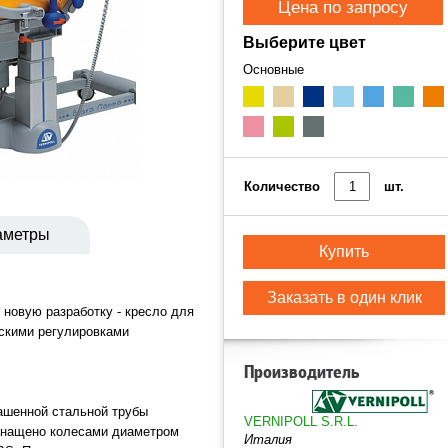
Цена по запросу
Выберите цвет
Основные
Количество
шт.
аметры
Купить
Заказать в один клик
 новую разработку - кресло для
скими регулировками
Производитель
рашенной стальной трубы
VERNIPOLL S.R.L.
оснащено колесами диаметром
Италия