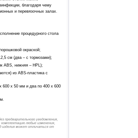
зинфекции, благодаря чему
ионных и перевязочных залах.
сполнение процедурного стола
порошковой окраской;
,5 см (два – с тормозами);
ик ABS, нижняя – HPL);
ются) из ABS-пластика с
 600 х 50 мм и два по 400 х 600
мм.
без предварительного уведомления,
их комплектацию любые изменения,
д изделия может отличаться от