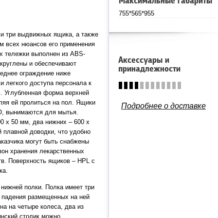
Максимальные габариты
755*565*955
 и три выдвижных ящика, а также
ом всех нюансов его применения
рх тележки выполнен из ABS-
Аксессуары и
акруглены и обеспечивают
принадлежности
реднее ограждение ниже
и легкого доступа персонала к
. Углубленная форма верхней
ляя ей пролиться на пол. Ящики
Подробнее о доставке
O, вынимаются для мытья.
0 х 50 мм, два нижних – 600 х
 плавной доводки, что удобно
аказчика могут быть снабжены
зон хранения лекарственных
тв. Поверхность ящиков – HPL с
ка.
нижней полки. Полка имеет три
е падения размещенных на ней
на на четыре колеса, два из
нский столик можно