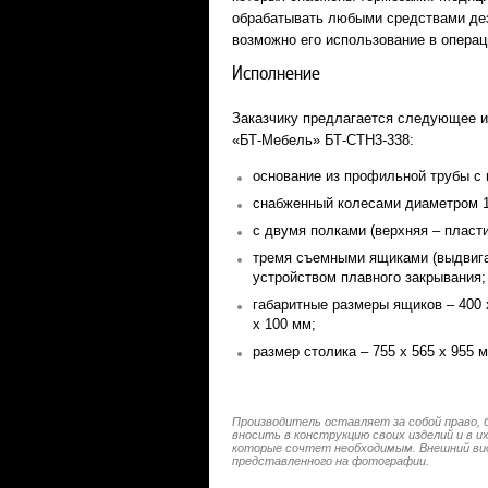
обрабатывать любыми средствами де
возможно его использование в операц
Исполнение
Заказчику предлагается следующее и
«БТ-Мебель» БТ-СТН3-338:
основание из профильной трубы с 
снабженный колесами диаметром 12
с двумя полками (верхняя – пласт
тремя съемными ящиками (выдвига
устройством плавного закрывания;
габаритные размеры ящиков – 400 х
х 100 мм;
размер столика – 755 х 565 х 955 
Производитель оставляет за собой право, 
вносить в конструкцию своих изделий и в 
которые сочтет необходимым. Внешний ви
представленного на фотографии.