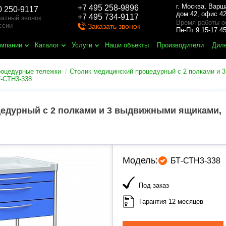
г. Москва
,
Варш
+7 495 258-9896
0 250-9117
дом 42, офис 42
+7 495 734-9117
атный звонок
Время работы о
ссии
Заказать звонок
Пн-Пт 9:15-17:
омпании
Каталог
Услуги
Наши объекты
Производители
Дил
роцедурные тележки
Столик медицинский процедурный с 2 полками и 3
Т-СТН3-338
едурный с 2 полками и 3 выдвижными ящиками,
Модель:
БТ-СТН3-338
Под заказ
Гарантия 12 месяцев