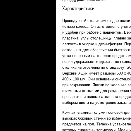
Характеристики
Процедурный столик имеет две полки
четыре колеса. Он изготовлен с учет
и удобен при работе с пациентом. Ве
пластика, углы столешницы плавно з
легкость в уборке и дезинфекции. Пе
остальных для обеспечения быстрого 
установленным на тележке средствам
полки удерживает жидкость, не позво
столика изготовлены по стандарту IS
Верхний ящик имеет размеры 600 х 40
400 х 100 мм. Они оснащены системой
при закрывании. Ящики по желанию з
съемными деталями для разделения 
препаратов и вспомогательных средс
выбором цвета на усмотрение заказчи
Компакт-ламинат служит основой для 
высоких боковых стенки во избежани
предметов на пол. Тележка установле
которых снабжены тормозами. Медици