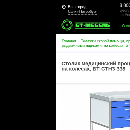
8 80
Ваш город:
Беспл
Санкт-Петербург
по Ро
О к
Главная
Тележки скорой помощи, п
выдвижными ящиками, на колесах, Б
Столик медицинский проц
на колесах, БТ-СТН3-338