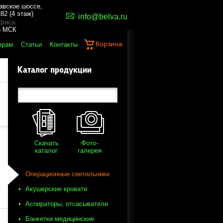
авское шоссе,
82 (4 этаж)
info@belva.ru
фиса:
45 МСК
Корзина
ерам
Статьи
Контакты
Каталог продукции
Скачать
Фото-
каталог
галерея
Операционные светильники
Акушерские кровати
Аспираторы, отсасыватели
Банкетки медицинские