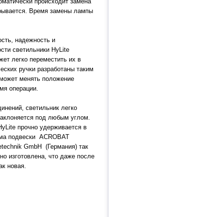
оматически происходит замена
ерывается. Время замены лампы
сть, надежность и
сти светильники HyLite
ет легко переместить их в
еских ручки разработаны таким
 может менять положение
емя операции.
инений, светильник легко
аклоняется под любым углом.
yLite прочно удерживается в
тема подвески ACROBAT
etechnik GmbH (Германия) так
но изготовлена, что даже после
ак новая.