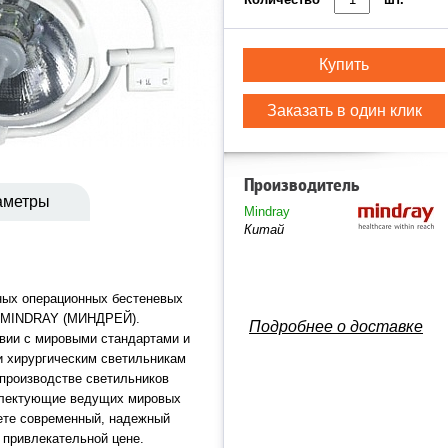
Купить
Заказать в один клик
Производитель
аметры
Mindray
Китай
нных операционных бестеневых
и MINDRAY (МИНДРЕЙ).
Подробнее о доставке
твии с мировыми стандартами и
и хирургическим светильникам
производстве светильников
лектующие ведущих мировых
ете современный, надежный
 привлекательной цене.