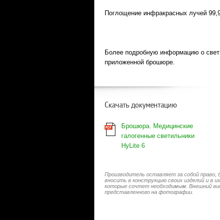
Поглощение инфракрасных лучей 99,
Более подробную информацию о свет
приложенной брошюре.
Скачать документацию
Брошюра. Медицинские
галогенные светильники
HyLite 6
Производитель оставляет за собой право, 
вносить в конструкцию своих изделий и в 
которые сочтет необходимым. Внешний ви
представленного на фотографии.