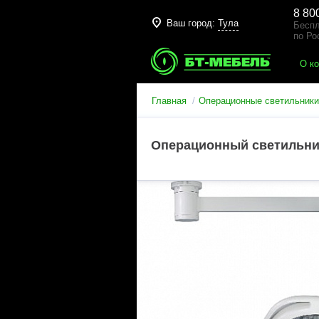
8 80
Ваш город:
Тула
Беспл
по Ро
О к
Главная
Операционные светильники
Операционный светильник