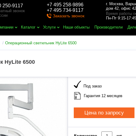
г. Москва
,
Варш
+7 495 258-9896
0 250-9117
дом 42, офис 42
+7 495 734-9117
атный звонок
Время работы о
ссии
Заказать звонок
Пн-Пт 9:15-17:
омпании
Каталог
Услуги
Наши объекты
Производители
Дил
Операционный светильник HyLite 6500
 HyLite 6500
Под заказ
Гарантия 12 месяцев
Цена по запросу
Количество
шт.