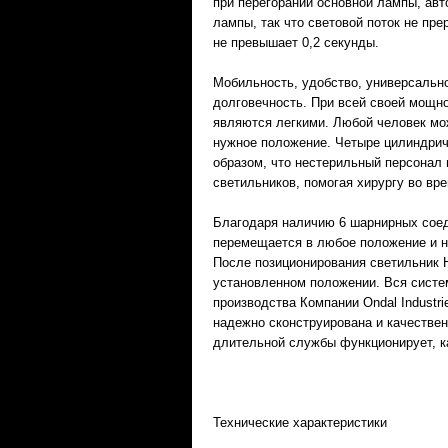
при перегорании основной лампы, авт
лампы, так что световой поток не пр
не превышает 0,2 секунды.
Мобильность, удобство, универсально
долговечность. При всей своей мощно
являются легкими. Любой человек мож
нужное положение. Четыре цилиндрич
образом, что нестерильный персонал
светильников, помогая хирургу во вр
Благодаря наличию 6 шарнирных соед
перемещается в любое положение и н
После позиционирования светильник H
установленном положении. Вся сис
производства Компании Ondal Industri
надежно сконструирована и качествен
длительной службы функционирует, к
Технические характеристики