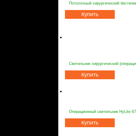
Потолочный хирургический бестене
Купить
Светильник хирургический (операци
Купить
Операционный светильник HyLite 6
Купить