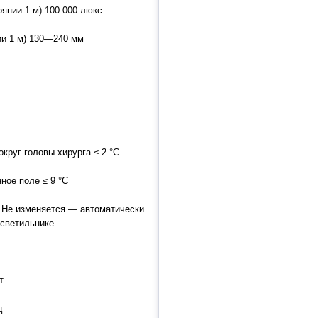
янии 1 м) 100 000 люкс
ии 1 м) 130—240 мм
круг головы хирурга ≤ 2 °C
ое поле ≤ 9 °C
 Не изменяется — автоматически
 светильнике
т
ц