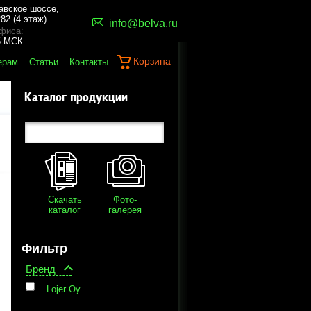
авское шоссе,
82 (4 этаж)
info@belva.ru
фиса:
45 МСК
Корзина
ерам
Статьи
Контакты
Каталог продукции
Скачать
Фото-
каталог
галерея
Фильтр
Бренд
Lojer Oy