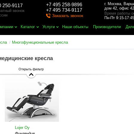
г. Москва
,
Варш
+7 495 258-9896
0 250-9117
дом 42, офис 42
+7 495 734-9117
атный звонок
Время работы о
ссии
Заказать звонок
Пн-Пт 9:15-17:
омпании
Каталог
Услуги
Наши объекты
Производители
Дил
есла
Многофункциональные кресла
едицинские кресла
Открыть фильтр
Lojer Oy
Финляндия