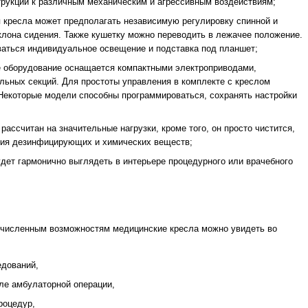
трукции к различным механическим и агрессивным воздействиям;
я кресла может предполагать независимую регулировку спинной и
клона сидения. Также кушетку можно переводить в лежачее положение.
аться индивидуальное освещение и подставка под планшет;
е оборудование оснащается компактными электроприводами,
льных секций. Для простоты управления в комплекте с креслом
 Некоторые модели способны программироваться, сохранять настройки
 рассчитан на значительные нагрузки, кроме того, он просто чистится,
твия дезинфицирующих и химических веществ;
удет гармонично выглядеть в интерьере процедурного или врачебного
очисленным возможностям медицинские кресла можно увидеть во
едований,
ле амбулаторной операции,
роцедур,