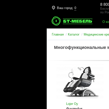
8 80
Ваш город:
0
Беспл
по Ро
О к
Главная
Каталог
Медицинские кр
Многофункциональные м
Lojer Oy
Финляндия