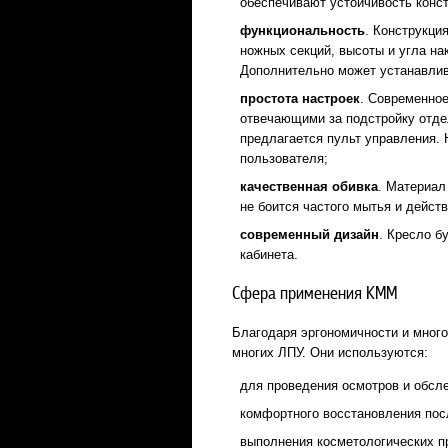
обеспечивают устойчивость конс
функциональность
. Конструкци
ножных секций, высоты и угла на
Дополнительно может устанавлив
простота настроек
. Современно
отвечающими за подстройку отде
предлагается пульт управления.
пользователя;
качественная обивка
. Материал
не боится частого мытья и дейс
современный дизайн
. Кресло б
кабинета.
Сфера применения КММ
Благодаря эргономичности и мног
многих ЛПУ. Они используются:
для проведения осмотров и обсл
комфортного восстановления пос
выполнения косметологических п