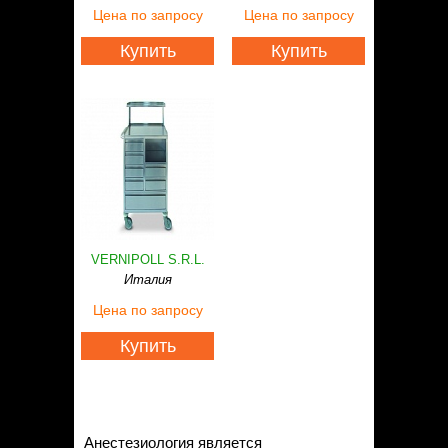
Статьи
Цена
по запросу
Цена
по запросу
Контакты
Купить
Купить
VERNIPOLL S.R.L.
Италия
Цена
по запросу
Купить
Анестезиология является