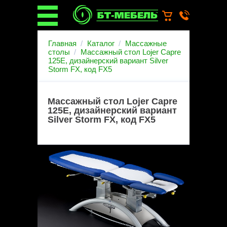
О компании
Главная
Каталог
Массажные
О бренде
столы
Массажный стол Lojer Capre
125E, дизайнерский вариант Silver
Новости
Storm FX, код FX5
Каталог
Услуги
Монтаж операционных
Массажный стол Lojer Capre
светильников
125E, дизайнерский вариант
Ремонт медицинской мебели
Silver Storm FX, код FX5
Запасные части
Гарантийное обслуживание
медицинской мебели
Инструкции от производителей
Установка медицинской мебели
Доставка
Наши объекты
Производители
Дилерам