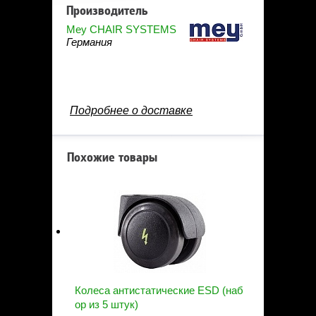
Производитель
Mey CHAIR SYSTEMS
Германия
Подробнее о доставке
Похожие товары
Колеса антистатические ESD (наб
ор из 5 штук)