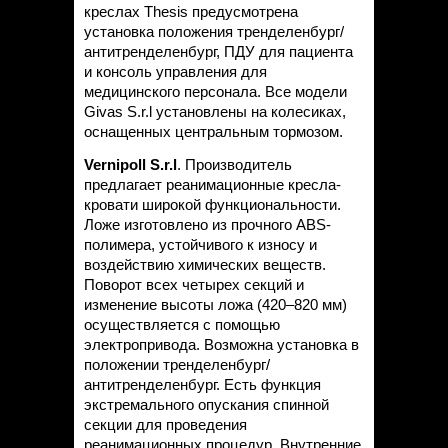
креслах Thesis предусмотрена
установка положения тренделенбург/
антитренделенбург, ПДУ для пациента
и консоль управления для
медицинского персонала. Все модели
Givas S.r.l установлены на колесиках,
оснащенных центральным тормозом.
Vernipoll S.r.l
. Производитель
предлагает реанимационные кресла-
кровати широкой функциональности.
Ложе изготовлено из прочного ABS-
полимера, устойчивого к износу и
воздействию химических веществ.
Поворот всех четырех секций и
изменение высоты ложа (420–820 мм)
осуществляется с помощью
электропривода. Возможна установка в
положении тренделенбург/
антитренделенбург. Есть функция
экстремального опускания спинной
секции для проведения
реанимационных процедур. Внутренние