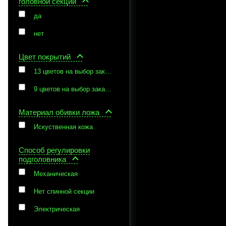
головной секции
да
нет
Цвет покрытий
13 цветов на выбор заказчика
9 цветов на выбор заказчика
Материал обивки ложа
Искуственная кожа
Способ регулировки
подголовника
Механическая
Нет спинной секции
Электрическая