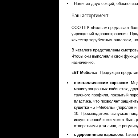
Наличие двух секций, обеспечив
Наш ассортимент
ООО ПТК «Белва» предлагает боль
учреждений здравоохранения. Прод
качеству зарубежным аналогам, но
В каталоге представлены смотровы
Чтобы они выполняли свои функци
назначению.
«БТ-Мебель»
. Продукция предста
с металлическим каркасом
. Мо
манипуляционных кабинетах, дру
трубного профиля, покрытый пор
пластика, что позволяет защитит
кушетка «БТ-Мебель» (поролон и 
10. Производитель выпускает мод
искусственной кожи может быть 
отверстиями для лица, с регули
с деревянным каркасом
. Такие