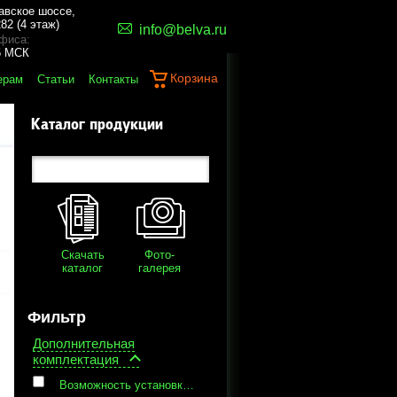
авское шоссе,
82 (4 этаж)
info@belva.ru
фиса:
45 МСК
Корзина
ерам
Статьи
Контакты
Каталог продукции
Скачать
Фото-
каталог
галерея
Фильтр
Дополнительная
комплектация
Bозможность установки двух инфузионных стоек, дополнителных принадлежностей, Центрально-блокирующиеся колеса диаметром 75 мм