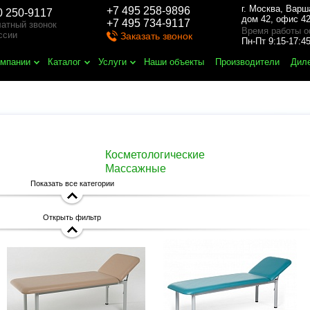
г. Москва
,
Варш
+7 495 258-9896
0 250-9117
дом 42, офис 42
+7 495 734-9117
атный звонок
Время работы о
ссии
Заказать звонок
Пн-Пт 9:15-17:
омпании
Каталог
Услуги
Наши объекты
Производители
Дил
Косметологические
Массажные
Показать все категории
Открыть фильтр