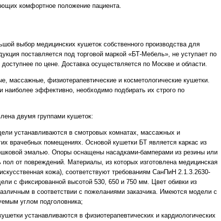
ающих комфортное положение пациента.
шой выбор медицинских кушеток собственного производства для
укция поставляется под торговой маркой «БТ-Мебель», не уступает по
 доступнее по цене. Доставка осуществляется по Москве и области.
е, массажные, физиотерапевтические и косметологические кушетки.
и наиболее эффективно, необходимо подбирать их строго по
влена двумя группами кушеток:
дели устанавливаются в смотровых комнатах, массажных и
гих врачебных помещениях. Основой кушетки БТ является каркас из
ошковой эмалью. Опоры оснащены насадками-бамперами из резины или
ь пол от повреждений. Материалы, из которых изготовлена медицинская
искусственная кожа), соответствуют требованиям СанПиН 2.1.3.2630-
ели с фиксированной высотой 530, 650 и 750 мм. Цвет обивки из
различным в соответствии с пожеланиями заказчика. Имеются модели с
руемым углом подголовника;
 кушетки устанавливаются в физиотерапевтических и кардиологических