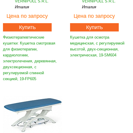
VERNIPOLL S.R.L.
VERNIPOLL S.R.L.
Италия
Италия
Цена
по запросу
Цена
по запросу
Купить
Купить
Физиотерапевтические
Кушетка для осмотра
кушетки: Кушетка смотровая
медицинская, с регулируемой
для физиотерапии,
высотой, двух-секционная,
кардиологиии,
электрическая, 19-SM604
электролечения, деревянная,
двухсекционная, с
регулируемой спинной
секцией, 19-FP605