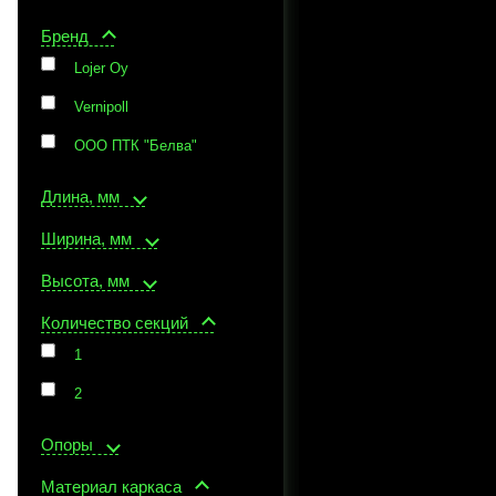
Бренд
Lojer Oy
Vernipoll
ООО ПТК "Белва"
Длина, мм
Ширина, мм
Высота, мм
Количество секций
1
2
Опоры
Материал каркаса