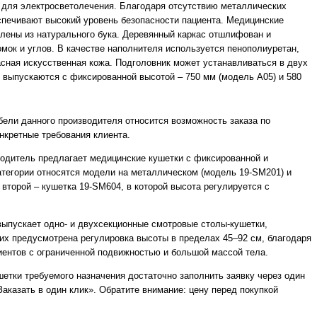
х для электросветолечения. Благодаря отсутствию металлических
еспечивают высокий уровень безопасности пациента. Медицинские
влены из натурального бука. Деревянный каркас отшлифован и
омок и углов. В качестве наполнителя используется пенополиуретан,
асная искусственная кожа. Подголовник может устанавливаться в двух
 выпускаются с фиксированной высотой – 750 мм (модель А05) и 580
ели данного производителя относится возможность заказа по
нкретные требования клиента.
водитель предлагает медицинские кушетки с фиксированной и
атегории относятся модели на металлическом (модель 19-SM201) и
 второй – кушетка 19-SM604, в которой высота регулируется с
выпускает одно- и двухсекционные смотровые столы-кушетки,
их предусмотрена регулировка высоты в пределах 45–92 см, благодаря
иентов с ограниченной подвижностью и большой массой тела.
етки требуемого назначения достаточно заполнить заявку через один
Заказать в один клик». Обратите внимание: цену перед покупкой