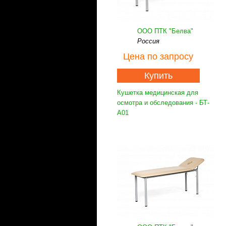
ООО ПТК "Белва"
Россия
Цена
по запросу
Купить
Кушетка медицинская для
осмотра и обследования - БТ-
А01