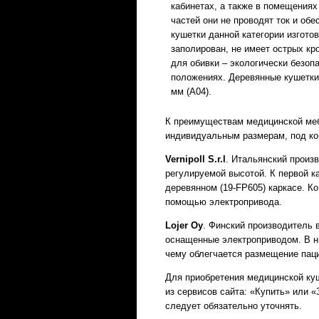
кабинетах, а также в помещения
частей они не проводят ток и об
кушетки данной категории изгото
заполирован, не имеет острых кр
для обивки – экологически безоп
положениях. Деревянные кушетки
мм (А04).
К преимуществам медицинской меб
индивидуальным размерам, под ко
Vernipoll S.r.l
. Итальянский произ
регулируемой высотой. К первой к
деревянном (19-FP605) каркасе. Ко
помощью электропривода.
Lojer Oy
. Финский производитель 
оснащенные электроприводом. В н
чему облегчается размещение пац
Для приобретения медицинской куш
из сервисов сайта: «Купить» или «
следует обязательно уточнять.