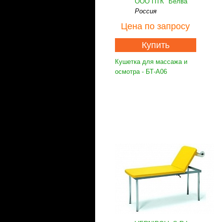
ООО ПТК "Белва"
Россия
Цена
по запросу
Купить
Кушетка для массажа и
осмотра - БТ-А06