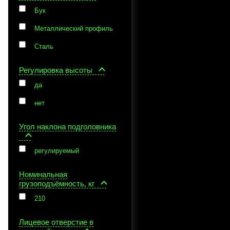
Бук
Металлический профиль
Сталь
Регулировка высоты
да
нет
Угол наклона подголовника
регулируемый
Номинальная
грузоподъёмность, кг
210
Лицевое отверстие в