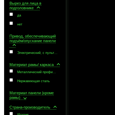
Вырез для лица в
подголовнике
да
нет
Привод, обеспечивающий
подъём/опускание панели
Электрический, с пультом ручного управления
Материал рамы/ каркаса
Металлический профиль с износостойкой порошковой окраской
Нержавеющая сталь
Материал панели (кроме
рамы)
Страна-производитель
Италия