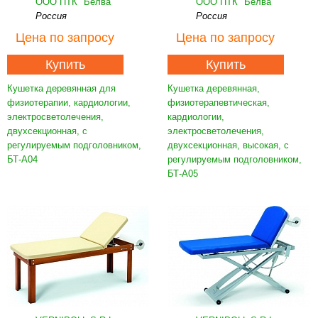
ООО ПТК "Белва"
ООО ПТК "Белва"
Россия
Россия
Цена
по запросу
Цена
по запросу
Купить
Купить
Кушетка деревянная для
Кушетка деревянная,
физиотерапии, кардиологии,
физиотерапевтическая,
электросветолечения,
кардиологии,
двухсекционная, с
электросветолечения,
регулируемым подголовником,
двухсекционная, высокая, с
БТ-А04
регулируемым подголовником,
БТ-А05